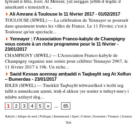
tɣiwant n tifra, lεerc At Mensur, yal aseggas yettili-d leqdic d
amerkanti s temsizelt n...
Ali Amrane à Toulouse le 11 février 2017
- 01/02/2017
TOULOUSE (SIWEL) — La célébration de Yennayer se poursuit
dans quasiment toutes les villes de France. Le 11 Février, c'est à
Toulouse qu'un spectacle...
Yennayer : l’Association Franco-kabyle de Champigny
vous convie à un riche programme pour le 11 février
-
23/01/2017
CHAMPIGNY (SIWEL) — L’Association Franco-kabyle de
Champigny organise une soirée pour célébrer Yennayer 2967, le
11 février 2017 à 19h. Un riche...
Saɛid Kessas acennay amḥaddi n Taqbaylit seg At Xelfun
– Bumerdas
- 23/01/2017
IDLES (SIWEL) — Tinekkit Taqbaylit tettwaselked s tezlit seg
tallit n umnekcam aṛumi, truḥ-d akken γer usuter n tutlayt-nneγ i
udabu azdayri deg...
1
2
3
4
5
»
...
85
Kabylie
|
Afrique du nord
|
Politique
|
International
|
Sport
|
Culture
|
Economie / Finances
|
Sciences
Tech