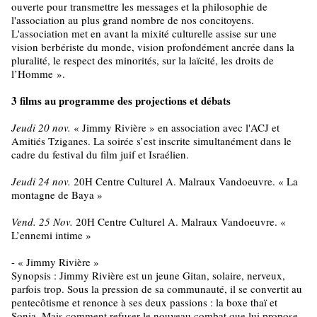
ouverte pour transmettre les messages et la philosophie de
l'association au plus grand nombre de nos concitoyens.
L'association met en avant la mixité culturelle assise sur une
vision berbériste du monde, vision profondément ancrée dans la
pluralité, le respect des minorités, sur la laïcité, les droits de
l’Homme
»
.
3 films au programme des projections et débats
Jeudi 20 nov.
« Jimmy Rivière » en association avec l'ACJ et
Amitiés Tziganes. La soirée s’est inscrite simultanément dans le
cadre du festival du film juif et Israélien.
Jeudi 24 nov.
20H Centre Culturel A. Malraux Vandoeuvre. « La
montagne de Baya »
Vend. 25 Nov.
20H Centre Culturel A. Malraux Vandoeuvre. «
L’ennemi intime »
- « Jimmy Rivière »
Synopsis : Jimmy Rivière est un jeune Gitan, solaire, nerveux,
parfois trop. Sous la pression de sa communauté, il se convertit au
pentecôtisme et renonce à ses deux passions : la boxe thaï et
Sonia. Mais comment refuser le nouveau combat que lui propose