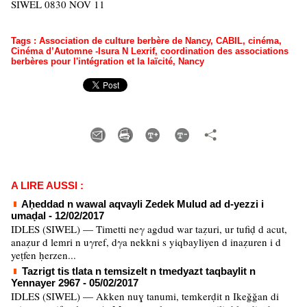
SIWEL 0830 NOV 11
Tags
:
Association de culture berbère de Nancy
,
CABIL
,
cinéma
,
Cinéma d’Automne -Isura N Lexrif
,
coordination des associations
berbères pour l'intégration et la laïcité
,
Nancy
A LIRE AUSSI :
Aḥeddad n wawal aqvayli Zedek Mulud ad d-yezzi i
umaḍal
- 12/02/2017
IDLES (SIWEL) — Timetti neγ agdud war taẓuri, ur tufiḍ d acut,
anaẓur d lemri n uγref, dγa nekkni s yiqbayliyen d inaẓuren i d
yeṭfen ḥerzen...
Tazrigt tis tlata n temsizelt n tmedyazt taqbaylit n
Yennayer 2967
- 05/02/2017
IDLES (SIWEL) — Akken nuɣ tanumi, temkerḍit n Ikeğğan di