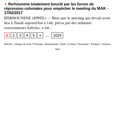
Iferhounene totalement bouclé par les forces de
répression coloniales pour empêcher le meeting du MAK
-
17/02/2017
IFERHOUNENE (SIWEL) — Bien que le meeting qui devait avoir
lieu à Tanalt aujourd'hui à 14h, prévu par des militants
souverainistes kabyles, a été...
1
2
3
4
5
»
...
1024
Kabylie
|
Afrique du nord
|
Politique
|
International
|
Sport
|
Culture
|
Economie / Finances
|
Sciences
Tech