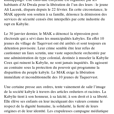
habitants d’At Dwala pour la libération de l’un des leurs : le jeune
Ali Laceuk, disparu depuis le 22 février. En cette circonstance, le
MAK apporte son soutien à sa famille, dénonce la démission des
services de sécurité censés être interpellés par cette industrie du
rapt en Kabylie.
Le 30 janvier dernier, le MAK a dénoncé la répression post-
électorale qui a sévi dans les municipalités kabyles. En effet 10
jeunes du village de Taqervust ont été arrêtés et sont toujours en
détention provisoire. Leur crime semble être leur refus de
cautionner un faux scrutin, une vaste supercherie orchestrée par
une administration de type colonial, destinée à museler la Kabylie
Ceux qui ruinent la Kabylie, ne sont jamais inquiétés. Ils agissent
au contraire sous la protection du pouvoir qui programme la
disparition du peuple kabyle. Le MAK exige la libération
immédiate et inconditionnelle des 10 jeunes de Taquervust.
Une certaine presse aux ordres, tente vainement de salir l’image
de la société kabyle à travers des articles orduriers et racistes. La
Kabylie tient à son honneur, à sa laïcité, à son droit et à sa liberté.
Elle élève ses enfants en leur inculquant des valeurs comme le
respect de la dignité humaine, la solidarité, la fierté de leurs
origines et de leur identité. Les crapuleuses campagne médiatique