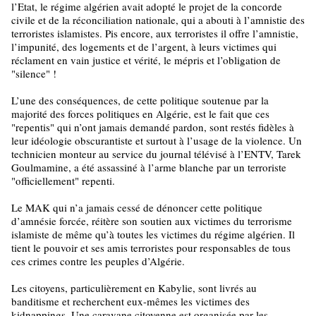
l’Etat, le régime algérien avait adopté le projet de la concorde
civile et de la réconciliation nationale, qui a abouti à l’amnistie des
terroristes islamistes. Pis encore, aux terroristes il offre l’amnistie,
l’impunité, des logements et de l’argent, à leurs victimes qui
réclament en vain justice et vérité, le mépris et l’obligation de
"silence" !
L’une des conséquences, de cette politique soutenue par la
majorité des forces politiques en Algérie, est le fait que ces
"repentis" qui n’ont jamais demandé pardon, sont restés fidèles à
leur idéologie obscurantiste et surtout à l’usage de la violence. Un
technicien monteur au service du journal télévisé à l’ENTV, Tarek
Goulmamine, a été assassiné à l’arme blanche par un terroriste
"officiellement" repenti.
Le MAK qui n’a jamais cessé de dénoncer cette politique
d’amnésie forcée, réitère son soutien aux victimes du terrorisme
islamiste de même qu’à toutes les victimes du régime algérien. Il
tient le pouvoir et ses amis terroristes pour responsables de tous
ces crimes contre les peuples d’Algérie.
Les citoyens, particulièrement en Kabylie, sont livrés au
banditisme et recherchent eux-mêmes les victimes des
kidnappings. Une caravane citoyenne est organisée par les