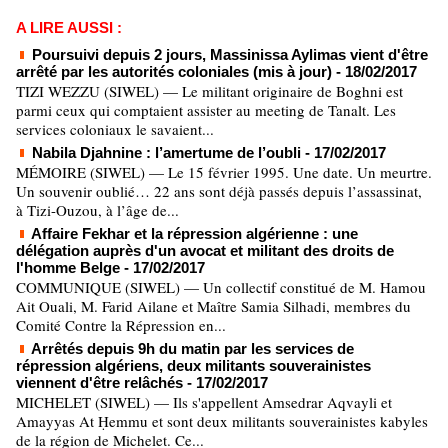
A LIRE AUSSI :
Poursuivi depuis 2 jours, Massinissa Aylimas vient d'être
arrêté par les autorités coloniales (mis à jour)
- 18/02/2017
TIZI WEZZU (SIWEL) — Le militant originaire de Boghni est
parmi ceux qui comptaient assister au meeting de Tanalt. Les
services coloniaux le savaient...
Nabila Djahnine : l’amertume de l’oubli
- 17/02/2017
MÉMOIRE (SIWEL) — Le 15 février 1995. Une date. Un meurtre.
Un souvenir oublié… 22 ans sont déjà passés depuis l’assassinat,
à Tizi-Ouzou, à l’âge de...
Affaire Fekhar et la répression algérienne : une
délégation auprès d'un avocat et militant des droits de
l'homme Belge
- 17/02/2017
COMMUNIQUE (SIWEL) — Un collectif constitué de M. Hamou
Ait Ouali, M. Farid Ailane et Maître Samia Silhadi, membres du
Comité Contre la Répression en...
Arrêtés depuis 9h du matin par les services de
répression algériens, deux militants souverainistes
viennent d'être relâchés
- 17/02/2017
MICHELET (SIWEL) — Ils s'appellent Amsedrar Aqvayli et
Amayyas At Ḥemmu et sont deux militants souverainistes kabyles
de la région de Michelet. Ce...