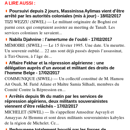
A LIRE AUSSI :
Poursuivi depuis 2 jours, Massinissa Aylimas vient d'être
arrêté par les autorités coloniales (mis à jour)
- 18/02/2017
TIZI WEZZU (SIWEL) — Le militant originaire de Boghni est
parmi ceux qui comptaient assister au meeting de Tanalt. Les
services coloniaux le savaient...
Nabila Djahnine : l’amertume de l’oubli
- 17/02/2017
MÉMOIRE (SIWEL) — Le 15 février 1995. Une date. Un meurtre.
Un souvenir oublié… 22 ans sont déjà passés depuis l’assassinat,
à Tizi-Ouzou, à l’âge de...
Affaire Fekhar et la répression algérienne : une
délégation auprès d'un avocat et militant des droits de
l'homme Belge
- 17/02/2017
COMMUNIQUE (SIWEL) — Un collectif constitué de M. Hamou
Ait Ouali, M. Farid Ailane et Maître Samia Silhadi, membres du
Comité Contre la Répression en...
Arrêtés depuis 9h du matin par les services de
répression algériens, deux militants souverainistes
viennent d'être relâchés
- 17/02/2017
MICHELET (SIWEL) — Ils s'appellent Amsedrar Aqvayli et
Amayyas At Ḥemmu et sont deux militants souverainistes kabyles
de la région de Michelet. Ce...
Iferhounene totalement bouclé par les forces de