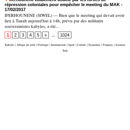
répression coloniales pour empêcher le meeting du MAK
-
17/02/2017
IFERHOUNENE (SIWEL) — Bien que le meeting qui devait avoir
lieu à Tanalt aujourd'hui à 14h, prévu par des militants
souverainistes kabyles, a été...
1
2
3
4
5
»
...
1024
Kabylie
|
Afrique du nord
|
Politique
|
International
|
Sport
|
Culture
|
Economie / Finances
|
Sciences
Tech