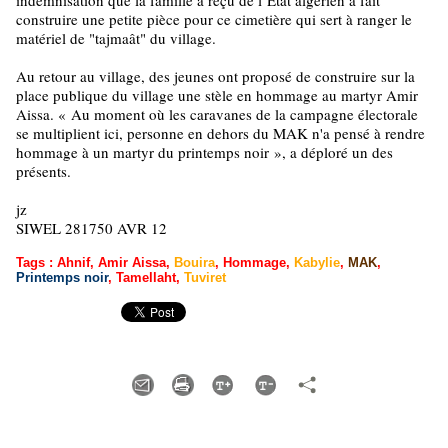
indemnisation que la famille a reçu de l’État algérien a fait
construire une petite pièce pour ce cimetière qui sert à ranger le
matériel de "tajmaât" du village.
Au retour au village, des jeunes ont proposé de construire sur la
place publique du village une stèle en hommage au martyr Amir
Aissa.
«
Au moment où les caravanes de la campagne électorale
se multiplient ici, personne en dehors du MAK n'a pensé à rendre
hommage à un martyr du printemps noir
»
, a déploré un des
présents.
jz
SIWEL 281750 AVR 12
Tags
:
Ahnif
,
Amir Aissa
,
Bouira
,
Hommage
,
Kabylie
,
MAK
,
Printemps noir
,
Tamellaht
,
Tuviret