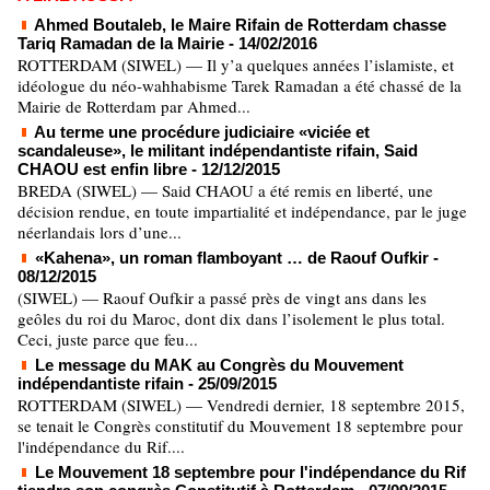
Ahmed Boutaleb, le Maire Rifain de Rotterdam chasse
Tariq Ramadan de la Mairie
- 14/02/2016
ROTTERDAM (SIWEL) — Il y’a quelques années l’islamiste, et
idéologue du néo-wahhabisme Tarek Ramadan a été chassé de la
Mairie de Rotterdam par Ahmed...
Au terme une procédure judiciaire «viciée et
scandaleuse», le militant indépendantiste rifain, Said
CHAOU est enfin libre
- 12/12/2015
BREDA (SIWEL) — Said CHAOU a été remis en liberté, une
décision rendue, en toute impartialité et indépendance, par le juge
néerlandais lors d’une...
«Kahena», un roman flamboyant … de Raouf Oufkir
-
08/12/2015
(SIWEL) — Raouf Oufkir a passé près de vingt ans dans les
geôles du roi du Maroc, dont dix dans l’isolement le plus total.
Ceci, juste parce que feu...
Le message du MAK au Congrès du Mouvement
indépendantiste rifain
- 25/09/2015
ROTTERDAM (SIWEL) — Vendredi dernier, 18 septembre 2015,
se tenait le Congrès constitutif du Mouvement 18 septembre pour
l'indépendance du Rif....
Le Mouvement 18 septembre pour l'indépendance du Rif