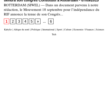
tiendra son congrès Constitutif à Rotterdam
- 07/09/2015
ROTTERDAM (SIWEL) — Dans un document parvenu à notre
rédaction, le Mouvement 18 septembre pour l’indépendance du
RIF annonce la tenue de son Congrès...
1
2
3
4
5
»
...
6
Kabylie
|
Afrique du nord
|
Politique
|
International
|
Sport
|
Culture
|
Economie / Finances
|
Sciences
Tech