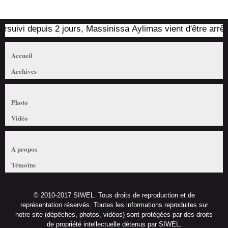
ivi depuis 2 jours, Massinissa Aylimas vient d'être arrêté par
Accueil
Archives
Photo
Vidéo
A propos
Témoins
© 2010-2017 SIWEL. Tous droits de reproduction et de
représentation réservés. Toutes les informations reproduites sur
notre site (dépêches, photos, vidéos) sont protégées par des droits
de propriété intellectuelle détenus par SIWEL.