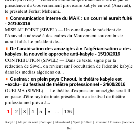
présidence du Gouvernement provisoire kabyle en exil (Anavad),
le président Ferhat Mehenni...
Communication interne du MAK : un courriel aurait fuité
- 24/10/2016
MISE AU POINT (SIWEL) — Un e-mail que le président de
l'Anavad a adressé à des cadres du Mouvement souverainiste
aurait fuité. Le président de...
De l'arabisation des amazighs à « l’algérianisation » des
kabyles, la nouvelle approche anti-kabyle
- 15/10/2016
CONTRIBUTION (SIWEL) — Dans ce texte, signé par la
rédaction de Siwel, on revient sur l’occultation de l'identité kabyle
dans les médias algériens ou...
Guelma : en plein pays Chaoui, le théâtre kabyle est
«exclu» du festival de théâtre professionnel
- 24/08/2016
GUELMA (SIWEL) — Le théâtre d'expression amazighe serait-il
en passe d'être rayé de toute présélection au festival de théâtre
professionnel prévu à...
1
2
3
4
5
»
...
136
Kabylie
|
Afrique du nord
|
Politique
|
International
|
Sport
|
Culture
|
Economie / Finances
|
Sciences
Tech