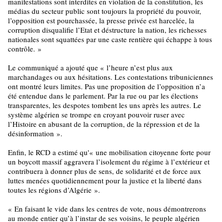
manifestations sont interdites en violation de la constitution, les
médias du secteur public sont toujours la propriété du pouvoir,
l’opposition est pourchassée, la presse privée est harcelée, la
corruption disqualifie l’Etat et déstructure la nation, les richesses
nationales sont squattées par une caste rentière qui échappe à tous
contrôle.
»
Le communiqué a ajouté que
«
l’heure n’est plus aux
marchandages ou aux hésitations. Les contestations tribuniciennes
ont montré leurs limites. Pas une proposition de l’opposition n’a
été entendue dans le parlement. Par la rue ou par les élections
transparentes, les despotes tombent les uns après les autres. Le
système algérien se trompe en croyant pouvoir ruser avec
l’Histoire en abusant de la corruption, de la répression et de la
désinformation
»
.
Enfin, le RCD a estimé qu'
«
une mobilisation citoyenne forte pour
un boycott massif aggravera l’isolement du régime à l’extérieur et
contribuera à donner plus de sens, de solidarité et de force aux
luttes menées quotidiennement pour la justice et la liberté dans
toutes les régions d’Algérie
»
.
«
En faisant le vide dans les centres de vote, nous démontrerons
au monde entier qu’à l’instar de ses voisins, le peuple algérien