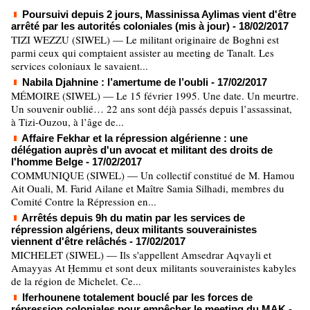
Poursuivi depuis 2 jours, Massinissa Aylimas vient d'être
arrêté par les autorités coloniales (mis à jour)
- 18/02/2017
TIZI WEZZU (SIWEL) — Le militant originaire de Boghni est
parmi ceux qui comptaient assister au meeting de Tanalt. Les
services coloniaux le savaient...
Nabila Djahnine : l’amertume de l’oubli
- 17/02/2017
MÉMOIRE (SIWEL) — Le 15 février 1995. Une date. Un meurtre.
Un souvenir oublié… 22 ans sont déjà passés depuis l’assassinat,
à Tizi-Ouzou, à l’âge de...
Affaire Fekhar et la répression algérienne : une
délégation auprès d'un avocat et militant des droits de
l'homme Belge
- 17/02/2017
COMMUNIQUE (SIWEL) — Un collectif constitué de M. Hamou
Ait Ouali, M. Farid Ailane et Maître Samia Silhadi, membres du
Comité Contre la Répression en...
Arrêtés depuis 9h du matin par les services de
répression algériens, deux militants souverainistes
viennent d'être relâchés
- 17/02/2017
MICHELET (SIWEL) — Ils s'appellent Amsedrar Aqvayli et
Amayyas At Ḥemmu et sont deux militants souverainistes kabyles
de la région de Michelet. Ce...
Iferhounene totalement bouclé par les forces de
répression coloniales pour empêcher le meeting du MAK
-