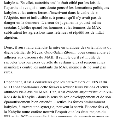
kabyle ». En effet, autrefois seul le était ciblé par les lois de
l’apartheid ; ce qui a sans doute poussé les formations politiques
kabyles et les autres forces s’inscrivant dans le cadre de «
l’Algérie, une et indivisible », à penser qu’il n’y avait pas de
danger en la demeure. L’erreur de jugement a poussé même
certains à jubiler quand les hommes et les femmes du MAK
subissaient les agressions sans retenues et répétitives de l'Etat
algérien.
Donc, il aura fallu attendre la mise en pratique des orientations du
digne héritier de Négus, Ould-Salah Zitouni, pour comprendre et
adhérer aux discours du MAK. Il semble qu’il est inutile de
rappeler tous les excès de zèle de certains élus et responsables
manifestés contre les militants du MAK même s’ils ne sont pas
rares.
Cependant, il est à considérer que les états-majors du FFS et du
RCD sont condamnés cette fois-ci à réviser leurs visions et leurs
attitudes vis-à-vis du MAK. Car, il est évident aujourd’hui que vis-
à-vis de la Kabylie - dans le sens de son développement et de son
épanouissement bien entendu – seules les forces éminemment
kabyles, à travers une synergie, peuvent la servir. Et cette fois-ci,
la Kabylie toute entière nourrit l’espoir que les états-majors du
FFS et du RCD mettent fin à leur croyance de pouvoir assurer un