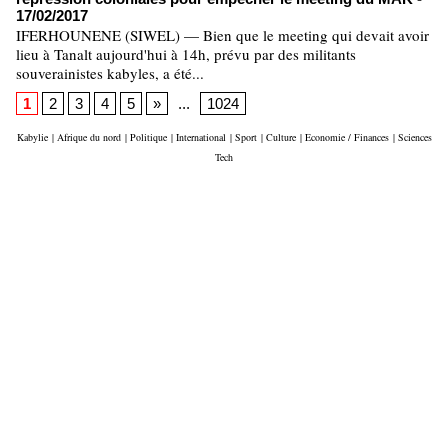
17/02/2017
IFERHOUNENE (SIWEL) — Bien que le meeting qui devait avoir
lieu à Tanalt aujourd'hui à 14h, prévu par des militants
souverainistes kabyles, a été...
1
2
3
4
5
»
...
1024
Kabylie
|
Afrique du nord
|
Politique
|
International
|
Sport
|
Culture
|
Economie / Finances
|
Sciences
Tech