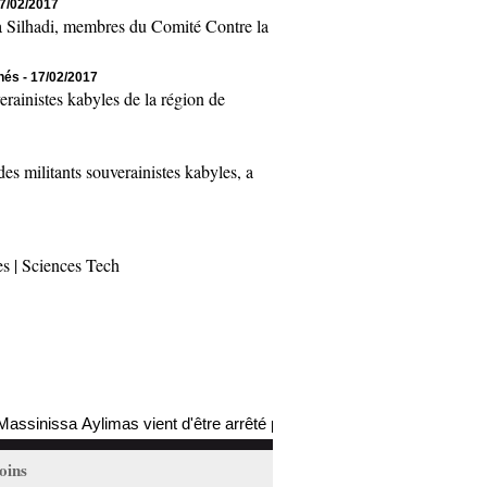
17/02/2017
Silhadi, membres du Comité Contre la
chés
- 17/02/2017
inistes kabyles de la région de
 militants souverainistes kabyles, a
es
|
Sciences Tech
 Aylimas vient d'être arrêté par les autorités coloniales (mis à jour)
oins