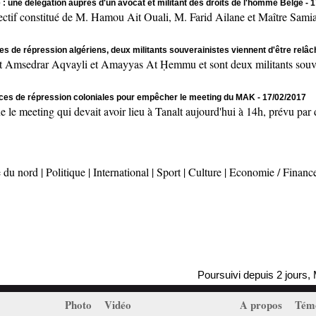
 : une délégation auprès d'un avocat et militant des droits de l'homme Belge
- 
onstitué de M. Hamou Ait Ouali, M. Farid Ailane et Maître Samia 
es de répression algériens, deux militants souverainistes viennent d'être relâ
msedrar Aqvayli et Amayyas At Ḥemmu et sont deux militants souvera
rces de répression coloniales pour empêcher le meeting du MAK
- 17/02/2017
ting qui devait avoir lieu à Tanalt aujourd'hui à 14h, prévu par des
 du nord
|
Politique
|
International
|
Sport
|
Culture
|
Economie / Financ
Poursuivi depuis 2 jours, Massinissa
Photo
Vidéo
A propos
Tém