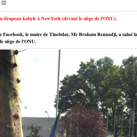
du drapeau kabyle à NewYork (devant le siège de l'ONU).
ebook, le maire de Tinebdar, Mr Braham Bennadji, a salué la s
e siège de l'ONU.