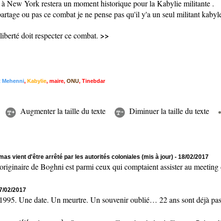
i à New York restera un moment historique pour la Kabylie militante .
artage ou pas ce combat je ne pense pas qu'il y'a un seul militant kabyle
>>
 liberté doit respecter ce combat.
t Mehenni
,
Kabylie
,
maire
,
ONU
,
Tinebdar
Augmenter la taille du texte
Diminuer la taille du texte
as vient d'être arrêté par les autorités coloniales (mis à jour)
- 18/02/2017
naire de Boghni est parmi ceux qui comptaient assister au meeting de
17/02/2017
 Une date. Un meurtre. Un souvenir oublié… 22 ans sont déjà passés