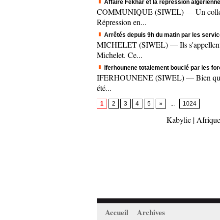
Affaire Fekhar et la répression algérienne
COMMUNIQUE (SIWEL) — Un collectif c
Répression en...
Arrêtés depuis 9h du matin par les servic
MICHELET (SIWEL) — Ils s'appellent A
Michelet. Ce...
Iferhounene totalement bouclé par les fo
IFERHOUNENE (SIWEL) — Bien que le mee
été...
1
2
3
4
5
»
...
1024
Kabylie
|
Afrique
Accueil
Archives