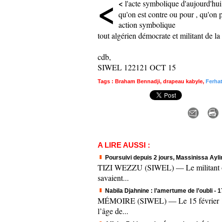
<
<
l'acte symbolique d'aujourd'hu
qu'on est contre ou pour , qu'on p
action symbolique
tout algérien démocrate et militant de la
cdb,
SIWEL 122121 OCT 15
Tags
:
Braham Bennadji
,
drapeau kabyle
,
Ferha
A LIRE AUSSI :
Poursuivi depuis 2 jours, Massinissa Aylim
TIZI WEZZU (SIWEL) — Le militant origi
savaient...
Nabila Djahnine : l’amertume de l’oubli
- 
MÉMOIRE (SIWEL) — Le 15 février 1995.
l’âge de...