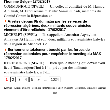
l'homme Belge
- 17/02/2017
COMMUNIQUE (SIWEL) — Un collectif constitué de M. Hamou
Ait Ouali, M. Farid Ailane et Maître Samia Silhadi, membres du
Comité Contre la Répression en...
Arrêtés depuis 9h du matin par les services de
répression algériens, deux militants souverainistes
viennent d'être relâchés
- 17/02/2017
MICHELET (SIWEL) — Ils s'appellent Amsedrar Aqvayli et
Amayyas At Ḥemmu et sont deux militants souverainistes kabyles
de la région de Michelet. Ce...
Iferhounene totalement bouclé par les forces de
répression coloniales pour empêcher le meeting du MAK
-
17/02/2017
IFERHOUNENE (SIWEL) — Bien que le meeting qui devait avoir
lieu à Tanalt aujourd'hui à 14h, prévu par des militants
souverainistes kabyles, a été...
1
2
3
4
5
»
...
1024
Kabylie
|
Afrique du nord
|
Politique
|
International
|
Sport
|
Culture
|
Economie / Finances
|
Sciences
Tech