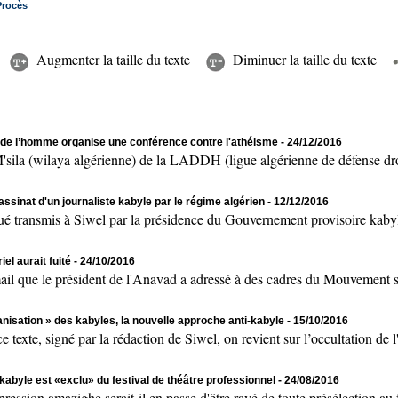
Procès
Augmenter la taille du texte
Diminuer la taille du texte
s de l’homme organise une conférence contre l'athéisme
- 24/12/2016
a (wilaya algérienne) de la LADDH (ligue algérienne de défense droit
sinat d'un journaliste kabyle par le régime algérien
- 12/12/2016
nsmis à Siwel par la présidence du Gouvernement provisoire kabyle 
l aurait fuité
- 24/10/2016
 le président de l'Anavad a adressé à des cadres du Mouvement souve
anisation » des kabyles, la nouvelle approche anti-kabyle
- 15/10/2016
signé par la rédaction de Siwel, on revient sur l’occultation de l'i
kabyle est «exclu» du festival de théâtre professionnel
- 24/08/2016
n amazighe serait-il en passe d'être rayé de toute présélection au fe