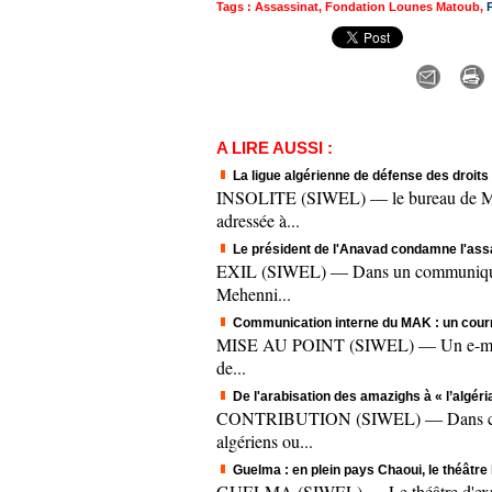
Tags
:
Assassinat
,
Fondation Lounes Matoub
,
A LIRE AUSSI :
La ligue algérienne de défense des droit
INSOLITE (SIWEL) — le bureau de M'sil
adressée à...
Le président de l'Anavad condamne l'assas
EXIL (SIWEL) — Dans un communiqué tra
Mehenni...
Communication interne du MAK : un courrie
MISE AU POINT (SIWEL) — Un e-mail que
de...
De l'arabisation des amazighs à « l’algéri
CONTRIBUTION (SIWEL) — Dans ce texte, 
algériens ou...
Guelma : en plein pays Chaoui, le théâtre 
GUELMA (SIWEL) — Le théâtre d'expressio