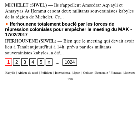
MICHELET (SIWEL) — Ils s'appellent Amsedrar Aqvayli et
Amayyas At Ḥemmu et sont deux militants souverainistes kabyles
de la région de Michelet. Ce...
Iferhounene totalement bouclé par les forces de
répression coloniales pour empêcher le meeting du MAK
-
17/02/2017
IFERHOUNENE (SIWEL) — Bien que le meeting qui devait avoir
lieu à Tanalt aujourd'hui à 14h, prévu par des militants
souverainistes kabyles, a été...
1
2
3
4
5
»
...
1024
Kabylie
|
Afrique du nord
|
Politique
|
International
|
Sport
|
Culture
|
Economie / Finances
|
Sciences
Tech