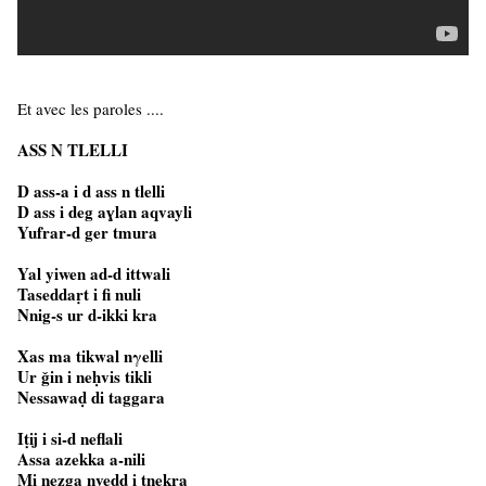
Et avec les paroles ....
ASS N TLELLI
D ass-a i d ass n tlelli
D ass i deg aɣlan aqvayli
Yufrar-d ger tmura
Yal yiwen ad-d ittwali
Taseddaṛt i fi nuli
Nnig-s ur d-ikki kra
Xas ma tikwal nγelli
Ur ǧin i neḥvis tikli
Nessawaḍ di taggara
Iṭij i si-d neflali
Assa azekka a-nili
Mi nezga nvedd i tnekra