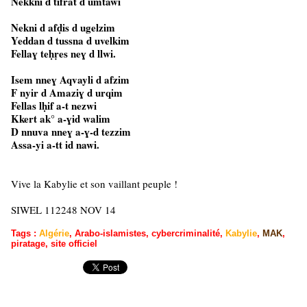
Nekkni d tifrat d umtawi
Nekni d afḍis d ugelzim
Yeddan d tussna d uvelkim
Fellaɣ teḥṛes neɣ d llwi.
Isem nneɣ Aqvayli d afzim
F nyir d Amaziɣ d urqim
Fellas lḥif a-t nezwi
Kkert ak° a-ɣid walim
D nnuva nneɣ a-ɣ-d tezzim
Assa-yi a-tt id nawi.
Vive la Kabylie et son vaillant peuple !
SIWEL 112248 NOV 14
Tags
:
Algérie
,
Arabo-islamistes
,
cybercriminalité
,
Kabylie
,
MAK
,
piratage
,
site officiel