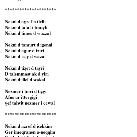
*********************
Nekni d aɣref n tlelli
Nekni d tafat i tmuɣli
Nekni d times d wuzzal
Nekni d tamurt d igenni
Nekni d agur d tziri
Nekni d iseɣ d wazal
Nekni d tiẓet d tayri
D talemmast ak d yiri
Nekni d illel d wakal
Nezmer i tniri d tiẓgi
Afus ur ittergigi
ɣef talwit nezmer i ccwal
*********************
Nekni d azref d isekkim
Ger imeqranen a-neqqim