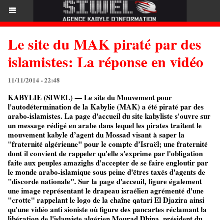
Le site du MAK piraté par des
islamistes: La réponse en vidéo
11/11/2014 - 22:48
KABYLIE (SIWEL) — Le site du Mouvement pour
l'autodétermination de la Kabylie (MAK) a été piraté par des
arabo-islamistes. La page d'accueil du site kabyliste s'ouvre sur
un message rédigé en arabe dans lequel les pirates traitent le
mouvement kabyle d’agent du Mossad visant à saper la
"fraternité algérienne" pour le compte d’Israël; une fraternité
dont il convient de rappeler qu'elle s'exprime par l'obligation
faite aux peuples amazighs d'accepter de se faire engloutir par
le monde arabo-islamique sous peine d'êtres taxés d'agents de
"discorde nationale". Sur la page d'acceuil, figure également
une image représentant le drapeau israélien agrémenté d'une
"crotte" rappelant le logo de la chaîne qatari El Djazira ainsi
qu'une vidéo anti sioniste où figure des pancartes réclamant la
libération de l'islamiste algérien Mourad Dhina, président du