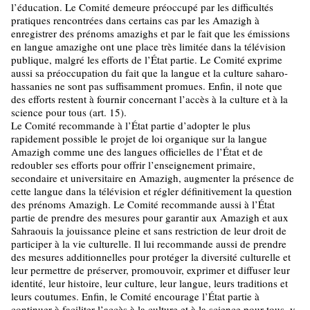
l’éducation. Le Comité demeure préoccupé par les difficultés
pratiques rencontrées dans certains cas par les Amazigh à
enregistrer des prénoms amazighs et par le fait que les émissions
en langue amazighe ont une place très limitée dans la télévision
publique, malgré les efforts de l’État partie. Le Comité exprime
aussi sa préoccupation du fait que la langue et la culture saharo-
hassanies ne sont pas suffisamment promues. Enfin, il note que
des efforts restent à fournir concernant l’accès à la culture et à la
science pour tous (art. 15).
Le Comité recommande à l’État partie d’adopter le plus
rapidement possible le projet de loi organique sur la langue
Amazigh comme une des langues officielles de l’État et de
redoubler ses efforts pour offrir l’enseignement primaire,
secondaire et universitaire en Amazigh, augmenter la présence de
cette langue dans la télévision et régler définitivement la question
des prénoms Amazigh. Le Comité recommande aussi à l’État
partie de prendre des mesures pour garantir aux Amazigh et aux
Sahraouis la jouissance pleine et sans restriction de leur droit de
participer à la vie culturelle. Il lui recommande aussi de prendre
des mesures additionnelles pour protéger la diversité culturelle et
leur permettre de préserver, promouvoir, exprimer et diffuser leur
identité, leur histoire, leur culture, leur langue, leurs traditions et
leurs coutumes. Enfin, le Comité encourage l’État partie à
continuer à faciliter l’accès à la culture et à la science pour tous, y