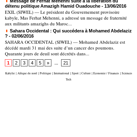
Message de Ferhat Mehenni suite à la libération du
détenu politique Amazigh Hamid Ouadouche
- 13/06/2016
EXIL (SIWEL) — Le président du Gouvernement provisoire
kabyle, Mas Ferhat Mehenni, a adressé un message de fraternité
aux militants amazighs du Maroc...
Sahara Occidental : Qui succédera à Mohamed Abdelaziz
?
- 02/06/2016
SAHARA OCCIDENTAL (SIWEL) — Mohamed Abdelaziz est
décédé mardi 31 mai des suite d’un cancer des poumons.
Quarante jours de deuil sont décrétés dans...
1
2
3
4
5
»
...
21
Kabylie
|
Afrique du nord
|
Politique
|
International
|
Sport
|
Culture
|
Economie / Finances
|
Sciences
Tech