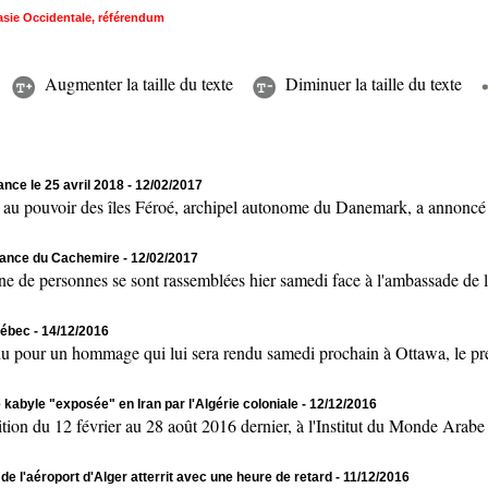
sie Occidentale
,
référendum
Augmenter la taille du texte
Diminuer la taille du texte
ance le 25 avril 2018
- 12/02/2017
uvoir des îles Féroé, archipel autonome du Danemark, a annoncé sam
ndance du Cachemire
- 12/02/2017
personnes se sont rassemblées hier samedi face à l'ambassade de l’
uébec
- 14/12/2016
 un hommage qui lui sera rendu samedi prochain à Ottawa, le prés
e kabyle "exposée" en Iran par l'Algérie coloniale
- 12/12/2016
u 12 février au 28 août 2016 dernier, à l'Institut du Monde Arabe (s
e l'aéroport d'Alger atterrit avec une heure de retard
- 11/12/2016