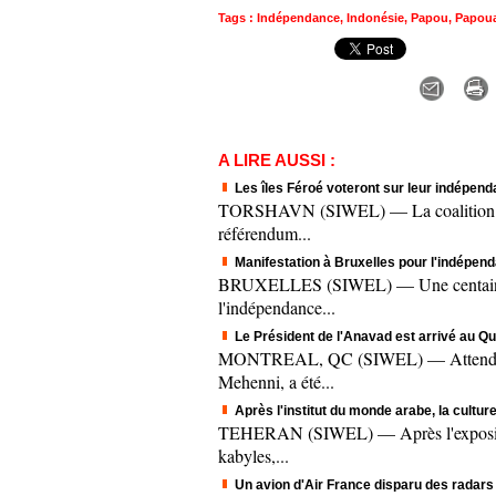
Tags
:
Indépendance
,
Indonésie
,
Papou
,
Papoua
A LIRE AUSSI :
Les îles Féroé voteront sur leur indépend
TORSHAVN (SIWEL) — La coalition au po
référendum...
Manifestation à Bruxelles pour l'indépe
BRUXELLES (SIWEL) — Une centaine de 
l'indépendance...
Le Président de l'Anavad est arrivé au Q
MONTREAL, QC (SIWEL) — Attendu pour
Mehenni, a été...
Après l'institut du monde arabe, la cultur
TEHERAN (SIWEL) — Après l'exposition d
kabyles,...
Un avion d'Air France disparu des radars d