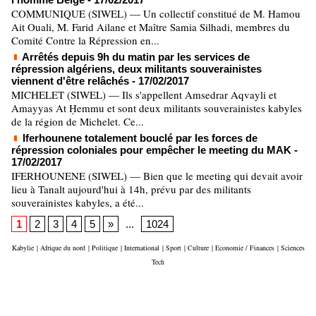
COMMUNIQUE (SIWEL) — Un collectif constitué de M. Hamou
Ait Ouali, M. Farid Ailane et Maître Samia Silhadi, membres du
Comité Contre la Répression en...
Arrêtés depuis 9h du matin par les services de
répression algériens, deux militants souverainistes
viennent d'être relâchés
- 17/02/2017
MICHELET (SIWEL) — Ils s'appellent Amsedrar Aqvayli et
Amayyas At Ḥemmu et sont deux militants souverainistes kabyles
de la région de Michelet. Ce...
Iferhounene totalement bouclé par les forces de
répression coloniales pour empêcher le meeting du MAK
-
17/02/2017
IFERHOUNENE (SIWEL) — Bien que le meeting qui devait avoir
lieu à Tanalt aujourd'hui à 14h, prévu par des militants
souverainistes kabyles, a été...
1
2
3
4
5
»
...
1024
Kabylie
|
Afrique du nord
|
Politique
|
International
|
Sport
|
Culture
|
Economie / Finances
|
Sciences
Tech