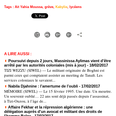
Tags
:
Ait Yahia Moussa
,
grève
,
Kabylie
,
lycéens
A LIRE AUSSI :
Poursuivi depuis 2 jours, Massinissa Aylimas vient d'être
arrêté par les autorités coloniales (mis à jour)
- 18/02/2017
TIZI WEZZU (SIWEL) — Le militant originaire de Boghni est
parmi ceux qui comptaient assister au meeting de Tanalt. Les
services coloniaux le savaient...
Nabila Djahnine : l’amertume de l’oubli
- 17/02/2017
MÉMOIRE (SIWEL) — Le 15 février 1995. Une date. Un meurtre.
Un souvenir oublié… 22 ans sont déjà passés depuis l’assassinat,
à Tizi-Ouzou, à l’âge de...
Affaire Fekhar et la répression algérienne : une
délégation auprès d'un avocat et militant des droits de
l'homme Belge
- 17/02/2017