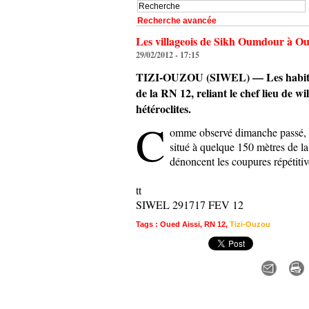
Recherche avancée
Les villageois de Sikh Oumdour à Ou
29/02/2012 - 17:15
TIZI-OUZOU (SIWEL) — Les habitants
de la RN 12, reliant le chef lieu de 
hétéroclites.
C
omme observé dimanche passé, ce
situé à quelque 150 mètres de la
dénoncent les coupures répétitiv
tt
SIWEL 291717 FEV 12
Tags
:
Oued Aissi
,
RN 12
,
Tizi-Ouzou