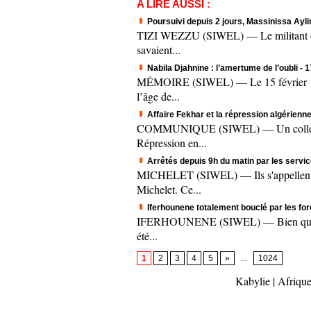
A LIRE AUSSI :
Poursuivi depuis 2 jours, Massinissa Aylim
TIZI WEZZU (SIWEL) — Le militant origi
savaient...
Nabila Djahnine : l’amertume de l’oubli
- 
MÉMOIRE (SIWEL) — Le 15 février 1995.
l’âge de...
Affaire Fekhar et la répression algérienne
COMMUNIQUE (SIWEL) — Un collectif c
Répression en...
Arrêtés depuis 9h du matin par les servic
MICHELET (SIWEL) — Ils s'appellent A
Michelet. Ce...
Iferhounene totalement bouclé par les fo
IFERHOUNENE (SIWEL) — Bien que le mee
été...
1
2
3
4
5
»
...
1024
Kabylie
|
Afrique