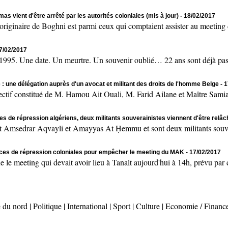
as vient d'être arrêté par les autorités coloniales (mis à jour)
- 18/02/2017
naire de Boghni est parmi ceux qui comptaient assister au meeting de
17/02/2017
 Une date. Un meurtre. Un souvenir oublié… 22 ans sont déjà passés
 : une délégation auprès d'un avocat et militant des droits de l'homme Belge
- 
onstitué de M. Hamou Ait Ouali, M. Farid Ailane et Maître Samia 
es de répression algériens, deux militants souverainistes viennent d'être relâ
msedrar Aqvayli et Amayyas At Ḥemmu et sont deux militants souvera
rces de répression coloniales pour empêcher le meeting du MAK
- 17/02/2017
ting qui devait avoir lieu à Tanalt aujourd'hui à 14h, prévu par des
 du nord
|
Politique
|
International
|
Sport
|
Culture
|
Economie / Financ