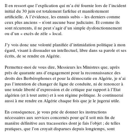
Il en ressort que l’explication qui m’a été fournie lors de l’incident
initial du 30 juin est totalement farfelue et manifestement
artificielle. A l’évidence, les ennuis subis – les derniers comme
ceux plus anciens − n’ont aucune base judiciaire. Et comme ils
sont récurrents, il ne peut s’agir d’un simple dysfonctionnement
ou d’un « excès de zèle » local.
J’y vois donc une volonté planifiée d’intimidation politique à mon
égard, visant à dissuader un intellectuel, libre dans sa parole et ses
écrits, de se rendre en Algérie.
Permettez-moi de vous dire, Messieurs les Ministres que, après
près de quarante ans d’engagement pour la reconnaissance des
droits des Berbérophones et pour la démocratie en Algérie, je n’ai
pas l’intention de changer de ligne de conduite, ni de renoncer à
une totale liberté d’expression et de critique par rapport à l’Etat
algérien (et à tout autre) et à son régime politique. Je continuerai
aussi à me rendre en Algérie chaque fois que je le jugerai utile.
En conséquence, je vous prie de donner les instructions
nécessaires aux services concernés pour qu’il soit mis fin de
manière définitive aux tracasseries dont je fais l’objet ; de telles
pratiques, que l’on croyait disparues depuis longtemps, sont