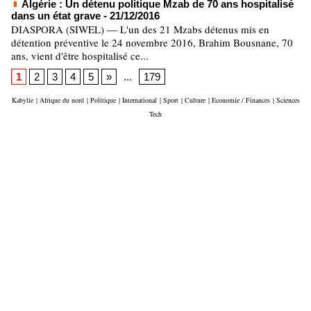
Algérie : Un détenu politique Mzab de 70 ans hospitalisé
dans un état grave
- 21/12/2016
DIASPORA (SIWEL) — L'un des 21 Mzabs détenus mis en
détention préventive le 24 novembre 2016, Brahim Bousnane, 70
ans, vient d'être hospitalisé ce...
1
2
3
4
5
»
...
179
Kabylie
|
Afrique du nord
|
Politique
|
International
|
Sport
|
Culture
|
Economie / Finances
|
Sciences
Tech