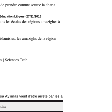
 de prendre comme source la charia
'Education Libyen
- 27/11/2013
ns les écoles des régions amazighes à
lamistes, les amazighs de la région
es
|
Sciences Tech
imas vient d'être arrêté par les autorités coloniales (mis à jour)
18
oins