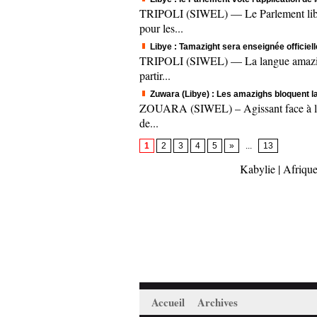
TRIPOLI (SIWEL) — Le Parlement libyen,
pour les...
Libye : Tamazight sera enseignée officiel
TRIPOLI (SIWEL) — La langue amazighe 
partir...
Zuwara (Libye) : Les amazighs bloquent la l
ZOUARA (SIWEL) – Agissant face à l’aut
de...
1
2
3
4
5
»
...
13
Kabylie
|
Afrique
Accueil
Archives