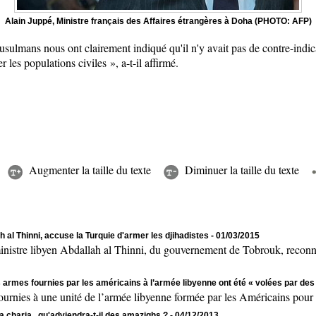
Alain Juppé, Ministre français des Affaires étrangères à Doha (PHOTO: AFP)
sulmans nous ont clairement indiqué qu'il n'y avait pas de contre-indica
er les populations civiles
»
, a-t-il affirmé.
Augmenter la taille du texte
Diminuer la taille du texte
h al Thinni, accuse la Turquie d'armer les djihadistes
- 01/03/2015
e libyen Abdallah al Thinni, du gouvernement de Tobrouk, reconnu 
armes fournies par les américains à l’armée libyenne ont été « volées par des
à une unité de l’armée libyenne formée par les Américains pour des m
la charia...qu'adviendra-t-il des amazighs ?
- 04/12/2013