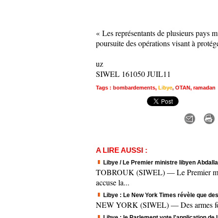
«
Les représentants de plusieurs pays mu
poursuite des opérations visant à protég
uz
SIWEL 161050 JUIL11
Tags
:
bombardements
,
Libye
,
OTAN
,
ramadan
A LIRE AUSSI :
Libye / Le Premier ministre libyen Abdalla
TOBROUK (SIWEL) — Le Premier ministr
accuse la...
Libye : Le New York Times révèle que des 
NEW YORK (SIWEL) — Des armes fournies 
Libye : le Parlement vote l'application de 