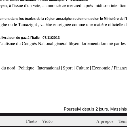
 à l'issue d'un vote, a annoncé ce mercredi après-midi son intention
lement dans les écoles de la région amazighe seulement selon le Ministère de l
ou le Tamazight , va être enseignée comme une matière officielle da
ivraison de gaz à l'Italie
- 07/11/2013
isme du Congrès National général libyen, fortement dominé par les is
 du nord
|
Politique
|
International
|
Sport
|
Culture
|
Economie / Financ
Poursuivi depuis 2 jours, Massinissa Ayl
Photo
Vidéo
A propos
Tém