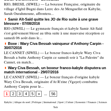
RIO, BRESIL (SIWEL) — La boxeuse Française, originaire du
village d'Ighil Bugni dans Lɛerc des At Menguellat en Kabylie,
Sarah Ourahmoune, affrontera...
Samir Aït-Saïd quitte les JO de Rio suite à une grave
blessure
- 07/08/2016
RIO (SIWEL) — Le gymnaste français et kabyle Samir Aït-Saïd
s'est grièvement blessé au tibia suite à une mauvaise réception ce
samedi 06 août dans le...
Boxe : Wary Civa Bessah vainqueur d'Anthony Carpin
-
30/07/2016
LE CANNET (SIWEL) — Le boxeur franco-kabyle Wary Civa
Bessah a battu Anthony Carpin ce samedi soir à "La Palestre" du
Cannet, en match...
Wary Civa Bessah, un boxeur franco-kabyle disputera un
match international
- 29/07/2016
LE CANNET (SIWEL) — Le boxeur français d'origine kabyle
Wary Civa Bessah, originaire d'At R'zine (Vgayet) combattra
Anthony Carpin pour le...
1
2
3
4
5
»
...
56
Kabylie
|
Afrique du nord
|
Politique
|
International
|
Sport
|
Culture
|
Economie / Finances
|
Sciences
Tech