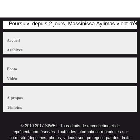
Poursuivi depuis 2 jours, Massinissa Aylimas vient d'être a
Accueil
Archives
Photo
Vidéo
A propos
Témoins
© 2010-2017 SIWEL. Tous droits de reproduction et de
représentation réservés. Toutes les informations reproduites sur
notre site (dépêches, photos, vidéos) sont protégées par des droits