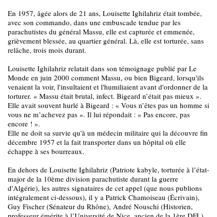
En 1957, âgée alors de 21 ans, Louisette Ighilahriz était tombée,
avec son commando, dans une embuscade tendue par les
parachutistes du général Massu, elle est capturée et emmenée,
grièvement blessée, au quartier général. Là, elle est torturée, sans
relâche, trois mois durant.
Louisette Ighilahriz relatait dans son témoignage publié par Le
Monde en juin 2000 comment Massu, ou bien Bigeard, lorsqu'ils
venaient la voir, l'insultaient et l'humiliaient avant d'ordonner de la
torturer. « Massu était brutal, infect. Bigeard n’était pas mieux ».
Elle avait souvent hurlé à Bigeard : « Vous n’êtes pas un homme si
vous ne m’achevez pas ». Il lui répondait : « Pas encore, pas
encore ! ».
Elle ne doit sa survie qu'à un médecin militaire qui la découvre fin
décembre 1957 et la fait transporter dans un hôpital où elle
échappe à ses bourreaux.
En dehors de Louisette Ighilahriz (Patriote kabyle, torturée à l’état-
major de la 10ème division parachutiste durant la guerre
d'Algérie), les autres signataires de cet appel (que nous publions
intégralement ci-dessous), il y a Patrick Chamoiseau (Écrivain),
Guy Fischer (Sénateur du Rhône), André Nouschi (Historien,
professeur émérite à l’Université de Nice, ancien de la 1ère DFL),