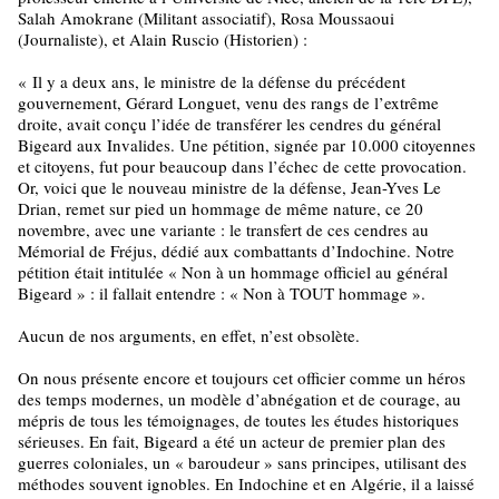
Salah Amokrane (Militant associatif), Rosa Moussaoui
(Journaliste), et Alain Ruscio (Historien) :
«
Il y a deux ans, le ministre de la défense du précédent
gouvernement, Gérard Longuet, venu des rangs de l’extrême
droite, avait conçu l’idée de transférer les cendres du général
Bigeard aux Invalides. Une pétition, signée par 10.000 citoyennes
et citoyens, fut pour beaucoup dans l’échec de cette provocation.
Or, voici que le nouveau ministre de la défense, Jean-Yves Le
Drian, remet sur pied un hommage de même nature, ce 20
novembre, avec une variante : le transfert de ces cendres au
Mémorial de Fréjus, dédié aux combattants d’Indochine. Notre
pétition était intitulée « Non à un hommage officiel au général
Bigeard » : il fallait entendre : « Non à TOUT hommage ».
Aucun de nos arguments, en effet, n’est obsolète.
On nous présente encore et toujours cet officier comme un héros
des temps modernes, un modèle d’abnégation et de courage, au
mépris de tous les témoignages, de toutes les études historiques
sérieuses. En fait, Bigeard a été un acteur de premier plan des
guerres coloniales, un « baroudeur » sans principes, utilisant des
méthodes souvent ignobles. En Indochine et en Algérie, il a laissé