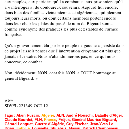
aux peuples, aux patriotes qu’il a combattus, aux prisonniers qu’il
a « interrogés », de douloureux souvenirs. Aujourd’hui encore,
dans bien des familles vietnamiennes et algériennes, qui pleurent
toujours leurs morts, ou dont certains membres portent encore
dans leur chair les plaies du passé, le nom de Bigeard sonne
comme synonyme des pratiques les plus détestables de l’armée
française.
Qu’un gouvernement élu par le « peuple de gauche » persiste dans
ce projet laisse à penser que l’intervention citoyenne est plus que
jamais nécessaire. Nous n’abandonnerons pas, en ce qui nous
concerne, ce combat.
Non, décidément, NON, cent fois NON, à TOUT hommage au
général Bigeard.
»
wbw
SIWEL 221349 OCT 12
Tags
:
Alain Ruscio
,
Algérie
,
ALN
,
André Nouschi
,
Bataille d'Alger
,
Claude Bourdet
,
FLN
,
France
,
Fréjus
,
Général Maurice Bigeard
,
Gérard Longuet
,
Guerre d'Algérie
,
Guy Fischer
,
Jean-Yves Le
Drian
,
Kabylie
,
Louisette Ighilahriz
,
Massu
,
Patrick Chamoiseau
,