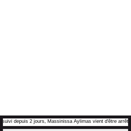
i depuis 2 jours, Massinissa Aylimas vient d'être arrêté par 