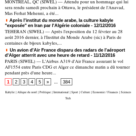
MONTREAL, QC (SIWEL) — Attendu pour un hommage qui lui
sera rendu samedi prochain à Ottawa, le président de l'Anavad,
Mas Ferhat Mehenni, a été...
Après l'institut du monde arabe, la culture kabyle
"exposée" en Iran par l'Algérie coloniale
- 12/12/2016
TEHERAN (SIWEL) — Après l'exposition du 12 février au 28
août 2016 dernier, à l'Institut du Monde Arabe (sic) à Paris de
centaines de bijoux kabyles,...
Un avion d'Air France disparu des radars de l'aéroport
d'Alger atterrit avec une heure de retard
- 11/12/2016
PARIS (SIWEL) — L'Airbus A319 d'Air France assurant le vol
AF1554 entre Paris CDG et Alger ce dimanche matin a dû tourner
pendant près d'une heure...
1
2
3
4
5
»
...
384
Kabylie
|
Afrique du nord
|
Politique
|
International
|
Sport
|
Culture
|
Economie / Finances
|
Sciences
Tech