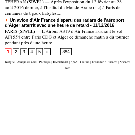
TEHERAN (SIWEL) — Après l'exposition du 12 février au 28
août 2016 dernier, à l'Institut du Monde Arabe (sic) à Paris de
centaines de bijoux kabyles,...
Un avion d'Air France disparu des radars de l'aéroport
d'Alger atterrit avec une heure de retard
- 11/12/2016
PARIS (SIWEL) — L'Airbus A319 d'Air France assurant le vol
AF1554 entre Paris CDG et Alger ce dimanche matin a dû tourner
pendant près d'une heure...
1
2
3
4
5
»
...
384
Kabylie
|
Afrique du nord
|
Politique
|
International
|
Sport
|
Culture
|
Economie / Finances
|
Sciences
Tech