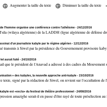
Augmenter la taille du texte
Diminuer la taille du texte
s de l’homme organise une conférence contre l'athéisme
- 24/12/2016
a (wilaya algérienne) de la LADDH (ligue algérienne de défense droit
sinat d'un journaliste kabyle par le régime algérien
- 12/12/2016
nsmis à Siwel par la présidence du Gouvernement provisoire kabyle 
l aurait fuité
- 24/10/2016
 le président de l'Anavad a adressé à des cadres du Mouvement souve
anisation » des kabyles, la nouvelle approche anti-kabyle
- 15/10/2016
signé par la rédaction de Siwel, on revient sur l’occultation de l'i
kabyle est «exclu» du festival de théâtre professionnel
- 24/08/2016
n amazighe serait-il en passe d'être rayé de toute présélection au fe