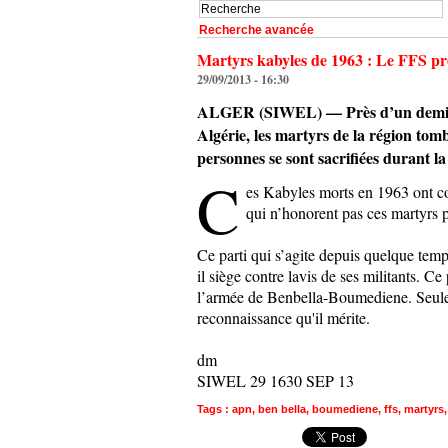
Recherche avancée
Martyrs kabyles de 1963 : Le FFS pro
29/09/2013 - 16:30
ALGER (SIWEL) — Près d’un demi-sièc
Algérie, les martyrs de la région to
personnes se sont sacrifiées durant la
C
es Kabyles morts en 1963 ont co
qui n’honorent pas ces martyrs 
Ce parti qui s’agite depuis quelque temp
il siège contre lavis de ses militants. C
l’armée de Benbella-Boumediene. Seule un
reconnaissance qu'il mérite.
dm
SIWEL 29 1630 SEP 13
Tags
:
apn
,
ben bella
,
boumediene
,
ffs
,
martyrs