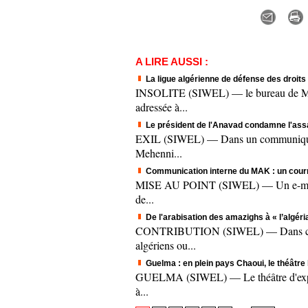
A LIRE AUSSI :
La ligue algérienne de défense des droit
INSOLITE (SIWEL) — le bureau de M'sil
adressée à...
Le président de l'Anavad condamne l'assas
EXIL (SIWEL) — Dans un communiqué tra
Mehenni...
Communication interne du MAK : un courrie
MISE AU POINT (SIWEL) — Un e-mail que
de...
De l'arabisation des amazighs à « l’algéri
CONTRIBUTION (SIWEL) — Dans ce texte, 
algériens ou...
Guelma : en plein pays Chaoui, le théâtre 
GUELMA (SIWEL) — Le théâtre d'expressio
à...