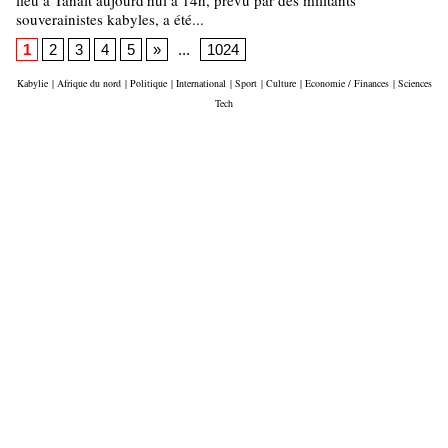
lieu à Tanalt aujourd'hui à 14h, prévu par des militants
souverainistes kabyles, a été...
1
2
3
4
5
»
...
1024
Kabylie
|
Afrique du nord
|
Politique
|
International
|
Sport
|
Culture
|
Economie / Finances
|
Sciences
Tech