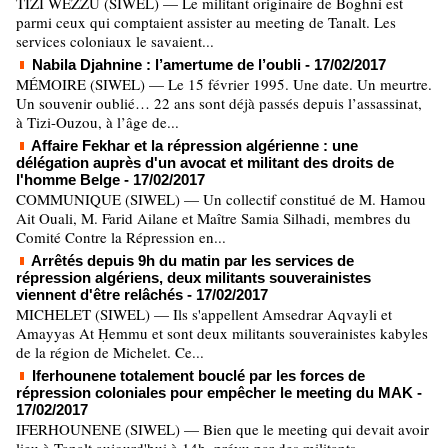
TIZI WEZZU (SIWEL) — Le militant originaire de Boghni est
parmi ceux qui comptaient assister au meeting de Tanalt. Les
services coloniaux le savaient...
Nabila Djahnine : l’amertume de l’oubli
- 17/02/2017
MÉMOIRE (SIWEL) — Le 15 février 1995. Une date. Un meurtre.
Un souvenir oublié… 22 ans sont déjà passés depuis l’assassinat,
à Tizi-Ouzou, à l’âge de...
Affaire Fekhar et la répression algérienne : une
délégation auprès d'un avocat et militant des droits de
l'homme Belge
- 17/02/2017
COMMUNIQUE (SIWEL) — Un collectif constitué de M. Hamou
Ait Ouali, M. Farid Ailane et Maître Samia Silhadi, membres du
Comité Contre la Répression en...
Arrêtés depuis 9h du matin par les services de
répression algériens, deux militants souverainistes
viennent d'être relâchés
- 17/02/2017
MICHELET (SIWEL) — Ils s'appellent Amsedrar Aqvayli et
Amayyas At Ḥemmu et sont deux militants souverainistes kabyles
de la région de Michelet. Ce...
Iferhounene totalement bouclé par les forces de
répression coloniales pour empêcher le meeting du MAK
-
17/02/2017
IFERHOUNENE (SIWEL) — Bien que le meeting qui devait avoir