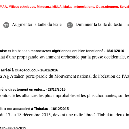
MAA
,
Milices ethniques
,
Minusma
,
MNLA
,
Mujao
,
négociations
,
Ouagadougou
,
Serval
Augmenter la taille du texte
Diminuer la taille du texte
ise et les basses manoeuvres algériennes ont bien fonctionné
- 18/01/2016
 propagande savamment orchestrée par la presse occidentale, en par
, arrêté à Ouagadougou
- 16/01/2016
her, porte-parole du Mouvement national de libération de l'Aza
ène directement en enfer...
- 28/12/2015
é les alliances les plus improbables et les plus choquantes, sur les 
le » est assassiné à Tinbuktu
- 18/12/2015
 au 18 décembre 2015, devant une radio libre à Tinbuktu, deux indi
elin
- 08/12/2015