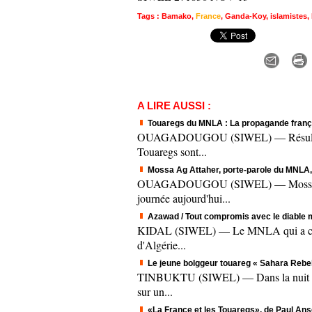
Tags
:
Bamako
,
France
,
Ganda-Koy
,
islamistes
,
A LIRE AUSSI :
Touaregs du MNLA : La propagande frança
OUAGADOUGOU (SIWEL) — Résultat d'une
Touaregs sont...
Mossa Ag Attaher, porte-parole du MNLA
OUAGADOUGOU (SIWEL) — Mossa Ag Atta
journée aujourd'hui...
Azawad / Tout compromis avec le diable m
KIDAL (SIWEL) — Le MNLA qui a contract
d'Algérie...
Le jeune bolggeur touareg « Sahara Rebel
TINBUKTU (SIWEL) — Dans la nuit du 17
sur un...
«La France et les Touaregs», de Paul Ans