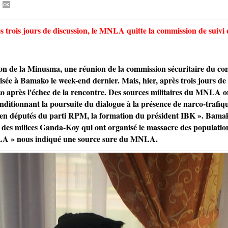
ois jours de discussion, le MNLA quitte la commission de suivi e
 la Minusma, une réunion de la commission sécuritaire du comit
e à Bamako le week-end dernier. Mais, hier, après trois jours de d
après l'échec de la rencontre. Des sources militaires du MNLA 
conditionnant la poursuite du dialogue à la présence de narco-traf
 en députés du parti RPM, la formation du président IBK ». Bamak
 des milices Ganda-Koy qui ont organisé le massacre des populations
LA » nous indiqué une source sure du MNLA.