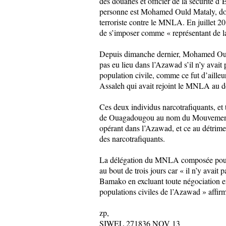
des douanes et officier de la sécurité 
personne est Mohamed Ould Mataly, dont 
terroriste contre le MNLA. En juillet
de s’imposer comme « représentant de la
Depuis dimanche dernier, Mohamed Ould 
pas eu lieu dans l’Azawad s’il n’y avait
population civile, comme ce fut d’aill
Assaleh qui avait rejoint le MNLA au d
Ces deux individus narcotrafiquants, et 
de Ouagadougou au nom du Mouvement Ar
opérant dans l’Azawad, et ce au détrimen
des narcotrafiquants.
La délégation du MNLA composée pour moi
au bout de trois jours car « il n’y avai
Bamako en excluant toute négociation en 
populations civiles de l’Azawad » aff
zp,
SIWEL 271836 NOV 13