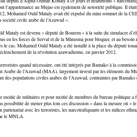
d’Etat depuis d’Alpha Oumar Konaty à ce jours et néanmoins « narcotraf
l’appartenance au Mujao est également de notoriété publique. Il était 
 2012, Mohamed Ould Mataly avait été expulsé du mini sommet de la C
 société civile arabe de l’Azawad ».
Mataly est devenu « député de Bourem » à la suite du simulacre d’élec
 pas eu les forces de Serval et de la Minusma pour bloquer, et au besoin r
eurs le cas. Mohamed Ould Mataly a été installé à la place du député 
éclenchement de la révolution azawadienne, en janvier 2012.
terroristes quand nécessaire, ont été intégrés par Bamako à la commissi
abe de l’Azawad (MAA), largement investi par les éléments du Mujao
t des populations civiles arabes de l’Azawad, contraintes par Bamako d’ê
tié de militaires et pour moitié de membres du bureau politique a fin
t pas possibilité de mener plus loin ces discussion » dans la mesure où «
partenariat avec les terroristes, les narcotrafiquants et les milices eth
irme le MNLA.