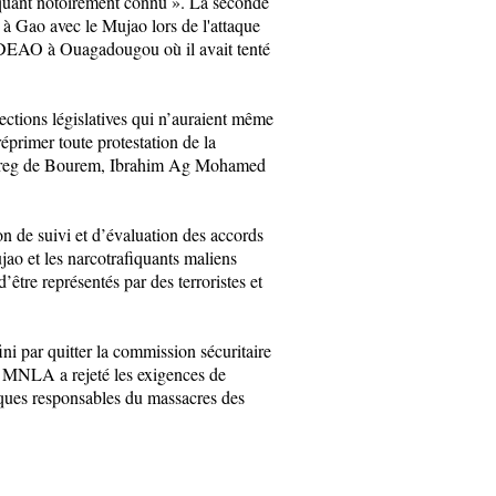
iquant notoirement connu ». La seconde
à Gao avec le Mujao lors de l'attaque
EDEAO à Ouagadougou où il avait tenté
tions législatives qui n’auraient même
éprimer toute protestation de la
touareg de Bourem, Ibrahim Ag Mohamed
on de suivi et d’évaluation des accords
 et les narcotrafiquants maliens
tre représentés par des terroristes et
i par quitter la commission sécuritaire
 le MNLA a rejeté les exigences de
niques responsables du massacres des