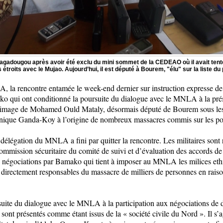
gadougou après avoir été exclu du mini sommet de la CEDEAO où il avait tenté d
s étroits avec le Mujao. Aujourd’hui, il est député à Bourem, "élu" sur la liste du
 la rencontre entamée le week-end dernier sur instruction expresse d
o qui ont conditionné la poursuite du dialogue avec le MNLA à la prés
 l’image de Mohamed Ould Mataly, désormais député de Bourem sous les 
ethnique Ganda-Koy à l’origine de nombreux massacres commis sur les po
 délégation du MNLA a fini par quitter la rencontre. Les militaires sont r
commission sécuritaire du comité de suivi et d’évaluation des accords 
s négociations par Bamako qui tient à imposer au MNLA les milices et
t directement responsables du massacre de milliers de personnes en rais
ite du dialogue avec le MNLA à la participation aux négociations de de
nt présentés comme étant issus de la « société civile du Nord ». Il s