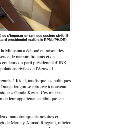
e s’imposer en tant que société civile. Il
 parti présidentiel malien, le RPM. (PH/DR)
e la Minusma a échoué en raison des
ence de narcotrafiquants et de
couleurs du parti présidentiel d’IBK,
pulations civiles de l’Azawad.
entrés à Kidal, tandis que les politiques
de Ouagadougou se retrouve à nouveau
hnique « Ganda Koy ». Ces milices,
on de leur appartenance ethnique, en
ux, narcotrafiquants notoires et
’agit de Moulay Ahmad Reggani, officier