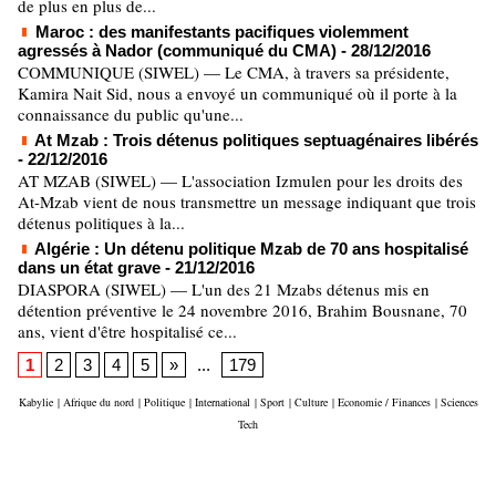
de plus en plus de...
Maroc : des manifestants pacifiques violemment
agressés à Nador (communiqué du CMA)
- 28/12/2016
COMMUNIQUE (SIWEL) — Le CMA, à travers sa présidente,
Kamira Nait Sid, nous a envoyé un communiqué où il porte à la
connaissance du public qu'une...
At Mzab : Trois détenus politiques septuagénaires libérés
- 22/12/2016
AT MZAB (SIWEL) — L'association Izmulen pour les droits des
At-Mzab vient de nous transmettre un message indiquant que trois
détenus politiques à la...
Algérie : Un détenu politique Mzab de 70 ans hospitalisé
dans un état grave
- 21/12/2016
DIASPORA (SIWEL) — L'un des 21 Mzabs détenus mis en
détention préventive le 24 novembre 2016, Brahim Bousnane, 70
ans, vient d'être hospitalisé ce...
1
2
3
4
5
»
...
179
Kabylie
|
Afrique du nord
|
Politique
|
International
|
Sport
|
Culture
|
Economie / Finances
|
Sciences
Tech