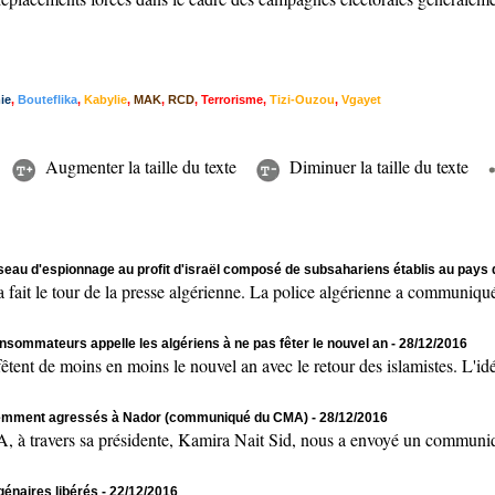
ie
,
Bouteflika
,
Kabylie
,
MAK
,
RCD
,
Terrorisme
,
Tizi-Ouzou
,
Vgayet
Augmenter la taille du texte
Diminuer la taille du texte
seau d'espionnage au profit d'israël composé de subsahariens établis au pays
t le tour de la presse algérienne. La police algérienne a communiqué
nsommateurs appelle les algériens à ne pas fêter le nouvel an
- 28/12/2016
t de moins en moins le nouvel an avec le retour des islamistes. L'idéo
olemment agressés à Nador (communiqué du CMA)
- 28/12/2016
ers sa présidente, Kamira Nait Sid, nous a envoyé un communiqué 
génaires libérés
- 22/12/2016