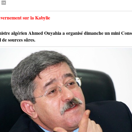
uvernement sur la Kabylie
re algérien Ahmed Ouyahia a organisé dimanche un mini Consei
l de sources sûres.