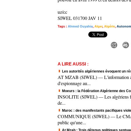
uz/cc
SIWEL 031700 JAV 11
Tags
:
Ahmed Ouyahia
,
Alger
,
Algérie
,
Autonom
A LIRE AUSSI :
Les autorités algériennes évoquent un ré
AT MZAB (SIWEL) — L'information a fai
d'espionnage au...
Moeurs : la Fédération Algérienne des Co
INSOLITE (SIWEL) — Les algériens fêten
de...
Maroc : des manifestants pacifiques vi
COMMUNIQUE (SIWEL) — Le CMA, à trav
public qu'une...
At Mzab : Trois détenus politiques septua