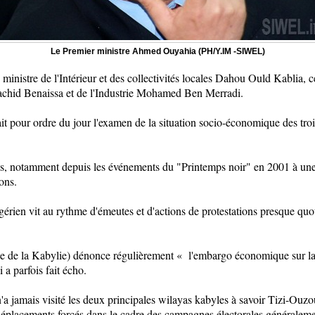
Le Premier ministre Ahmed Ouyahia (PH/Y.IM -SIWEL)
e ministre de l'Intérieur et des collectivités locales Dahou Ould Kablia, 
achid Benaissa et de l'Industrie Mohamed Ben Merradi.
t pour ordre du jour l'examen de la situation socio-économique des troi
es, notamment depuis les événements du "Printemps noir" en 2001 à une m
ons.
gérien vit au rythme d'émeutes et d'actions de protestations presque qu
de la Kabylie) dénonce régulièrement
«
l'embargo économique sur l
 a parfois fait écho.
'a jamais visité les deux principales wilayas kabyles à savoir Tizi-Ouz
déplacements forcés dans le cadre des campagnes électorales généraleme