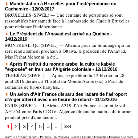
Manifestation à Bruxelles pour l'indépendance du
Cachemire
- 12/02/2017
BRUXELLES (SIWEL) — Une centaine de personnes se sont
rassemblées hier samedi face à l'ambassade de l’Inde à Bruxelles
pour réclamer l'indépendance...
Le Président de l'Anavad est arrivé au Québec
-
14/12/2016
MONTREAL, QC (SIWEL) — Attendu pour un hommage qui lui
sera rendu samedi prochain à Ottawa, le président de l'Anavad,
Mas Ferhat Mehenni, a été...
Après l'institut du monde arabe, la culture kabyle
"exposée" en Iran par l'Algérie coloniale
- 12/12/2016
TEHERAN (SIWEL) — Après l'exposition du 12 février au 28
août 2016 dernier, à l'Institut du Monde Arabe (sic) à Paris de
centaines de bijoux kabyles,...
Un avion d'Air France disparu des radars de l'aéroport
d'Alger atterrit avec une heure de retard
- 11/12/2016
PARIS (SIWEL) — L'Airbus A319 d'Air France assurant le vol
AF1554 entre Paris CDG et Alger ce dimanche matin a dû tourner
pendant près d'une heure...
1
2
3
4
5
»
...
384
Kabylie
|
Afrique du nord
|
Politique
|
International
|
Sport
|
Culture
|
Economie / Finances
|
Sciences