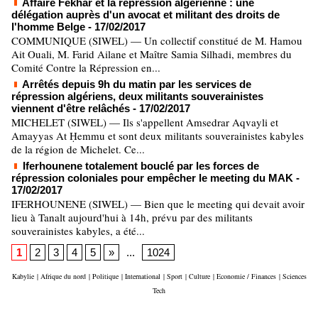
Affaire Fekhar et la répression algérienne : une
délégation auprès d'un avocat et militant des droits de
l'homme Belge
- 17/02/2017
COMMUNIQUE (SIWEL) — Un collectif constitué de M. Hamou
Ait Ouali, M. Farid Ailane et Maître Samia Silhadi, membres du
Comité Contre la Répression en...
Arrêtés depuis 9h du matin par les services de
répression algériens, deux militants souverainistes
viennent d'être relâchés
- 17/02/2017
MICHELET (SIWEL) — Ils s'appellent Amsedrar Aqvayli et
Amayyas At Ḥemmu et sont deux militants souverainistes kabyles
de la région de Michelet. Ce...
Iferhounene totalement bouclé par les forces de
répression coloniales pour empêcher le meeting du MAK
-
17/02/2017
IFERHOUNENE (SIWEL) — Bien que le meeting qui devait avoir
lieu à Tanalt aujourd'hui à 14h, prévu par des militants
souverainistes kabyles, a été...
1
2
3
4
5
»
...
1024
Kabylie
|
Afrique du nord
|
Politique
|
International
|
Sport
|
Culture
|
Economie / Finances
|
Sciences
Tech