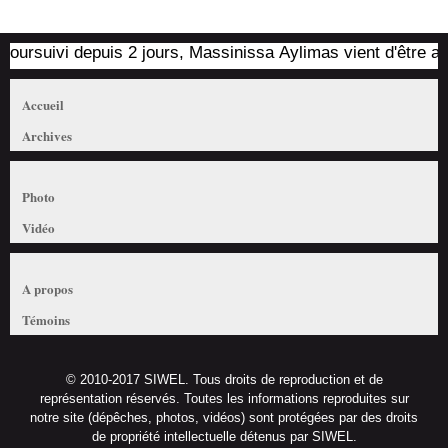
ursuivi depuis 2 jours, Massinissa Aylimas vient d'être arrêt
Accueil
Archives
Photo
Vidéo
A propos
Témoins
© 2010-2017 SIWEL. Tous droits de reproduction et de
représentation réservés. Toutes les informations reproduites sur
notre site (dépêches, photos, vidéos) sont protégées par des droits
de propriété intellectuelle détenus par SIWEL.