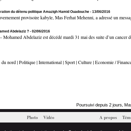
bération du détenu politique Amazigh Hamid Ouadouche
- 13/06/2016
nement provisoire kabyle, Mas Ferhat Mehenni, a adressé un message 
hamed Abdelaziz ?
- 02/06/2016
d Abdelaziz est décédé mardi 31 mai des suite d’un cancer des 
 du nord
|
Politique
|
International
|
Sport
|
Culture
|
Economie / Financ
Poursuivi depuis 2 jours, Massinissa 
Photo
Vidéo
A propos
Tém