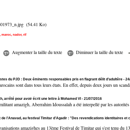
01973_n.jpg
(54.41 Ko)
,
maroc
,
nador
,
rif
Augmenter la taille du texte
Diminuer la taille du texte
tes du PJD : Deux éminents responsables pris en flagrant délit d’adultère
- 24
ns sont dans tous leurs états. En effet, depuis deux jours un scanda
, arrêté pour avoir écrit une lettre à Mohamed VI
- 21/07/2016
mazigh, Aberrahim Idoussalah a été interpellé par les autorités ma
e l'Anavad, au festival Timitar d'Agadir : "Des revendications identitaires et c
sations amazighes au 13ème Festival de Timitar qui s'est tenu du 13 a