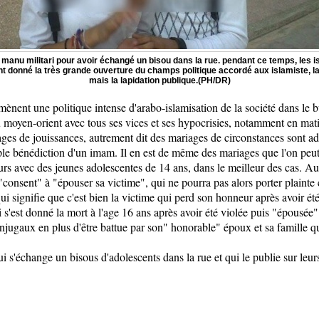
anu militari pour avoir échangé un bisou dans la rue. pendant ce temps, les isl
ant donné la très grande ouverture du champs politique accordé aux islamiste, l
mais la lapidation publique.(PH/DR)
ènent une politique intense d'arabo-islamisation de la société dans le bu
du moyen-orient avec tous ses vices et ses hypocrisies, notamment en mati
ges de jouissances, autrement dit des mariages de circonstances sont adm
le bénédiction d'un imam. Il en est de même des mariages que l'on peut 
rs avec des jeunes adolescentes de 14 ans, dans le meilleur des cas. A
 "consent" à "épouser sa victime", qui ne pourra pas alors porter plainte 
i signifie que c'est bien la victime qui perd son honneur après avoir été
 s'est donné la mort à l'age 16 ans après avoir été violée puis "épousée" 
njugaux en plus d'être battue par son" honorable" époux et sa famille qui
i s'échange un bisous d'adolescents dans la rue et qui le publie sur leu
.