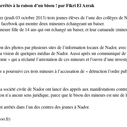
rrêtés à la raison d’un bisou ! par Fikri El Azrak
 hier (jeudi 03 octobre 2013) trois jeunes élèves de l’une des collège
ur facebook qui montre deux mineures échangeant un baiser.
ineure fille de 14 ans qui ont échangé un baiser, et leur camarade (mineu
tion des photos par plusieurs sites de l’information locaux de Nador, ave
s la vision de quelques médias de Nador. Aussi après un communiqué de 
mme » qui a réclamé l’arrestation de ces mineurs et l’ouvre d’une investig
 a poursuivi ces trois mineurs à l’accusation de « détruction l’ordre pub
a société civile de Nador ont lancé des appels aux manifestations contre
n n’a aucun sens juridique, parce que le bisou des mineurs est une de leu
nt arrêtés dans l’un des centres des jeunes à Nador.
oo.fr)