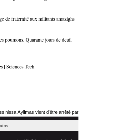
de fraternité aux militants amazighs
poumons. Quarante jours de deuil
es
|
Sciences Tech
Aylimas vient d'être arrêté par les autorités coloniales (mis à jour)
oins