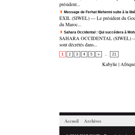
président...
Message de Ferhat Mehenni suite à la li
EXIL (SIWEL) — Le président du Gouver
du Maroc...
Sahara Occidental : Qui succédera à Mo
SAHARA OCCIDENTAL (SIWEL) — Mohame
sont décrétés dans...
1
2
3
4
5
»
...
21
Kabylie
|
Afrique
Accueil
Archives