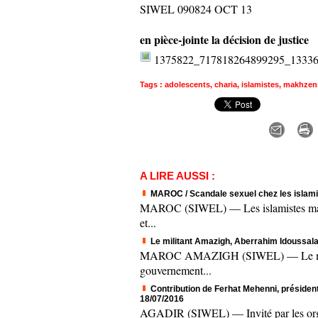
SIWEL 090824 OCT 13
en pièce-jointe la décision de justice
1375822_717818264899295_13336
Tags
:
adolescents
,
charia
,
islamistes
,
makhzen
A LIRE AUSSI :
MAROC / Scandale sexuel chez les islamis
MAROC (SIWEL) — Les islamistes marocai
et...
Le militant Amazigh, Aberrahim Idoussalah
MAROC AMAZIGH (SIWEL) — Le militant a
gouvernement...
Contribution de Ferhat Mehenni, président d
18/07/2016
AGADIR (SIWEL) — Invité par les organi