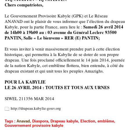
Chers compatriotes,
Le Gouvernement Provisoire Kabyle (GPK) et Le Réseau
ANAVAD ont le plaisir de vous informer que l’élection du drapeau
Samedi 26 avril 2014
Kabyle, pour la partie France, aura lieu le :
de 14h00 à 19h00 au : 03 avenue du Général Leclerc 93500
PANTIN, Salle « Le bienvenu » RER (E) PANTIN;
Et vous inviter à venir massivement prendre part à cette élection
historique, qui permettra à la Kabylie de se doter de son propre
drapeau. Une fois proclamé officiellement le 14 juin 2014, journée
de la nation Kabyle, cet emblème flottera, bien entendu, à côté du
drapeau existant et qui unit tous les peuples Amazighs.
POUR LA KABYLIE
LE 26 AVRIL 2014 : TOUTES ET TOUS AUX URNES
SIWEL 211356 MAR 2014
http://drapeau.kabylie-gouv.org
Tags
:
Anavad
,
Diaspora
,
Drapeau kabyle
,
Election
,
emblème
,
Gouvernement provisoire kabyle