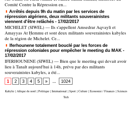
Comité Contre la Répression en...
Arrêtés depuis 9h du matin par les services de
répression algériens, deux militants souverainistes
viennent d'être relâchés
- 17/02/2017
MICHELET (SIWEL) — Ils s'appellent Amsedrar Aqvayli et
Amayyas At Ḥemmu et sont deux militants souverainistes kabyles
de la région de Michelet. Ce...
Iferhounene totalement bouclé par les forces de
répression coloniales pour empêcher le meeting du MAK
-
17/02/2017
IFERHOUNENE (SIWEL) — Bien que le meeting qui devait avoir
lieu à Tanalt aujourd'hui à 14h, prévu par des militants
souverainistes kabyles, a été...
1
2
3
4
5
»
...
1024
Kabylie
|
Afrique du nord
|
Politique
|
International
|
Sport
|
Culture
|
Economie / Finances
|
Sciences
Tech