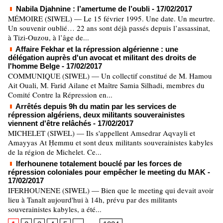
Nabila Djahnine : l’amertume de l’oubli
- 17/02/2017
MÉMOIRE (SIWEL) — Le 15 février 1995. Une date. Un meurtre.
Un souvenir oublié… 22 ans sont déjà passés depuis l’assassinat,
à Tizi-Ouzou, à l’âge de...
Affaire Fekhar et la répression algérienne : une
délégation auprès d'un avocat et militant des droits de
l'homme Belge
- 17/02/2017
COMMUNIQUE (SIWEL) — Un collectif constitué de M. Hamou
Ait Ouali, M. Farid Ailane et Maître Samia Silhadi, membres du
Comité Contre la Répression en...
Arrêtés depuis 9h du matin par les services de
répression algériens, deux militants souverainistes
viennent d'être relâchés
- 17/02/2017
MICHELET (SIWEL) — Ils s'appellent Amsedrar Aqvayli et
Amayyas At Ḥemmu et sont deux militants souverainistes kabyles
de la région de Michelet. Ce...
Iferhounene totalement bouclé par les forces de
répression coloniales pour empêcher le meeting du MAK
-
17/02/2017
IFERHOUNENE (SIWEL) — Bien que le meeting qui devait avoir
lieu à Tanalt aujourd'hui à 14h, prévu par des militants
souverainistes kabyles, a été...