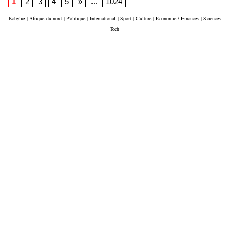
1
2
3
4
5
»
...
1024
Kabylie
|
Afrique du nord
|
Politique
|
International
|
Sport
|
Culture
|
Economie / Finances
|
Sciences
Tech