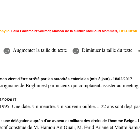
abylie
,
Lalla Fadhma N’Soumer
,
Maison de la culture Mouloud Mammeri
,
Tizi-Ouzou
Augmenter la taille du texte
Diminuer la taille du texte
as vient d'être arrêté par les autorités coloniales (mis à jour)
- 18/02/2017
naire de Boghni est parmi ceux qui comptaient assister au meeting de
17/02/2017
 Une date. Un meurtre. Un souvenir oublié… 22 ans sont déjà passés
 : une délégation auprès d'un avocat et militant des droits de l'homme Belge
- 
onstitué de M. Hamou Ait Ouali, M. Farid Ailane et Maître Samia 