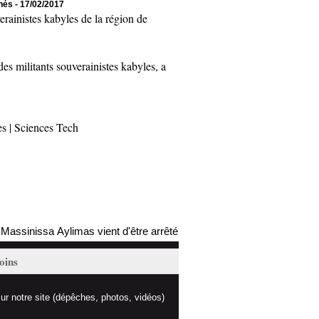
chés
- 17/02/2017
inistes kabyles de la région de
 militants souverainistes kabyles, a
es
|
Sciences Tech
nissa Aylimas vient d'être arrêté par les autorités coloniales (mis à j
oins
ur notre site (dépêches, photos, vidéos)