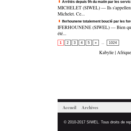
Arrêtés depuis 9h du matin par les servic
MICHELET (SIWEL) — Ils s'appellent A
Michelet. Ce...
Iferhounene totalement bouclé par les fo
IFERHOUNENE (SIWEL) — Bien que le mee
été...
1
2
3
4
5
»
...
1024
Kabylie
|
Afrique
Accueil
Archives
© 2010-2017 SIWEL. Tous droits de repro