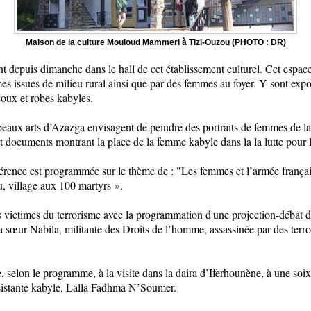
Maison de la culture Mouloud Mammeri à Tizi-Ouzou (PHOTO : DR)
t depuis dimanche dans le hall de cet établissement culturel. Cet espace
es issues de milieu rural ainsi que par des femmes au foyer. Y sont expo
joux et robes kabyles.
 beaux arts d’Azazga envisagent de peindre des portraits de femmes de
et documents montrant la place de la femme kabyle dans la la lutte pour
érence est programmée sur le thème de : "Les femmes et l’armée français
 village aux 100 martyrs
»
.
s victimes du terrorisme avec la programmation d'une projection-débat d
œur Nabila, militante des Droits de l’homme, assassinée par des terror
, selon le programme, à la visite dans la daira d’Iferhounène, à une soix
ésistante kabyle, Lalla Fadhma N’Soumer.