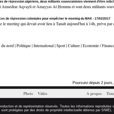
es de répression algériens, deux militants souverainistes viennent d'être relâ
msedrar Aqvayli et Amayyas At Ḥemmu et sont deux militants souvera
rces de répression coloniales pour empêcher le meeting du MAK
- 17/02/2017
ting qui devait avoir lieu à Tanalt aujourd'hui à 14h, prévu par des
 du nord
|
Politique
|
International
|
Sport
|
Culture
|
Economie / Financ
Poursuivi depuis 2 jours, Massi
Photo
Vidéo
A propos
Tém
duction et de représentation réservés. Toutes les informations reproduites s
sont protégées par des droits de propriété intellectuelle détenus par SIWEL.