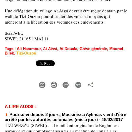
Une délégation du village At Aissi devrait être reçue demain par le
wali de Tizi-Ouzou pour discuter des voies et moyens qui
mèneront à la libération des victimes des enlèvements.
tt/aai/wbw
SIWEL 211651 MAI 11
Tags
:
Ali Hammour
,
At Aissi
,
At Douala
,
Grève générale
,
Mourad
Bilek
,
Tizi-Ouzou
A LIRE AUSSI :
Poursuivi depuis 2 jours, Massinissa Aylimas vient d'être
arrêté par les autorités coloniales (mis à jour)
- 18/02/2017
TIZI WEZZU (SIWEL) — Le militant originaire de Boghni est
parmi ceux qui comptaient assister au meeting de Tanalt. Les