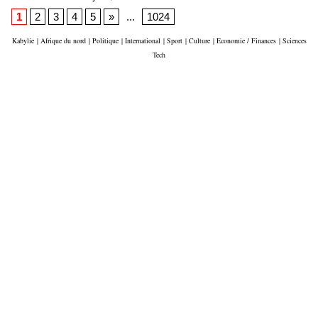
1
2
3
4
5
»
...
1024
Kabylie
|
Afrique du nord
|
Politique
|
International
|
Sport
|
Culture
|
Economie / Finances
|
Sciences
Tech