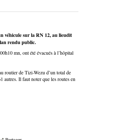
 véhicule sur la RN 12, au lieudit
lan rendu public.
 00h10 mn, ont été évacués à l’hôpital
eau routier de Tizi-Wezu d’un total de
 autres. Il faut noter que les routes en
Partager