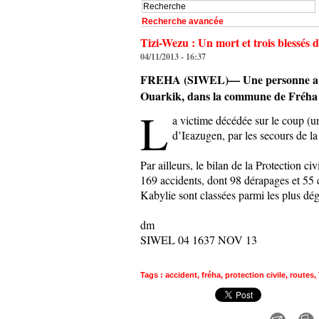
Recherche avancée
Tizi-Wezu : Un mort et trois blessés 
04/11/2013 - 16:37
FREHA (SIWEL)— Une personne a trouvé
Ouarkik, dans la commune de Fréha (30
L
a victime décédée sur le coup (u
d’Iɛazugen, par les secours de la 
Par ailleurs, le bilan de la Protection ci
169 accidents, dont 98 dérapages et 55 co
Kabylie sont classées parmi les plus dég
dm
SIWEL 04 1637 NOV 13
Tags
:
accident
,
fréha
,
protection civile
,
routes
,