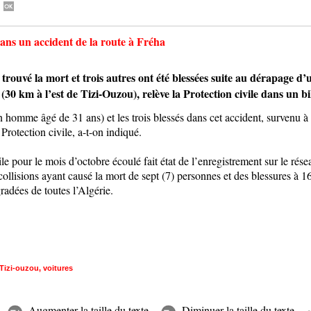
dans un accident de la route à Fréha
 la mort et trois autres ont été blessées suite au dérapage d’un
 km à l’est de Tizi-Ouzou), relève la Protection civile dans un bi
n homme âgé de 31 ans) et les trois blessés dans cet accident, survenu à
Protection civile, a-t-on indiqué.
vile pour le mois d’octobre écoulé fait état de l’enregistrement sur le rés
llisions ayant causé la mort de sept (7) personnes et des blessures à 161
radées de toutes l’Algérie.
Tizi-ouzou
,
voitures
Augmenter la taille du texte
Diminuer la taille du texte