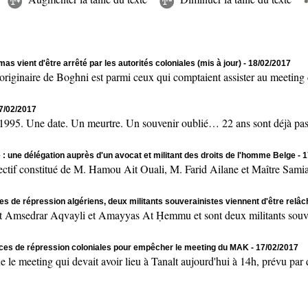
as vient d'être arrêté par les autorités coloniales (mis à jour)
- 18/02/2017
naire de Boghni est parmi ceux qui comptaient assister au meeting de
17/02/2017
 Une date. Un meurtre. Un souvenir oublié… 22 ans sont déjà passés
 : une délégation auprès d'un avocat et militant des droits de l'homme Belge
- 
onstitué de M. Hamou Ait Ouali, M. Farid Ailane et Maître Samia 
es de répression algériens, deux militants souverainistes viennent d'être relâ
msedrar Aqvayli et Amayyas At Ḥemmu et sont deux militants souvera
rces de répression coloniales pour empêcher le meeting du MAK
- 17/02/2017
ting qui devait avoir lieu à Tanalt aujourd'hui à 14h, prévu par des