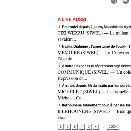
A LIRE AUSSI :
Poursuivi depuis 2 jours, Massinissa Aylim
TIZI WEZZU (SIWEL) — Le militant origi
savaient...
Nabila Djahnine : l’amertume de l’oubli
- 
MÉMOIRE (SIWEL) — Le 15 février 1995.
l’âge de...
Affaire Fekhar et la répression algérienne
COMMUNIQUE (SIWEL) — Un collectif c
Répression en...
Arrêtés depuis 9h du matin par les servic
MICHELET (SIWEL) — Ils s'appellent A
Michelet. Ce...
Iferhounene totalement bouclé par les fo
IFERHOUNENE (SIWEL) — Bien que le mee
été...
1
2
3
4
5
»
...
1024