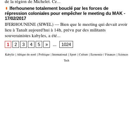
de la région de Michelet. Ce...
Iferhounene totalement bouclé par les forces de
répression coloniales pour empêcher le meeting du MAK
-
17/02/2017
IFERHOUNENE (SIWEL) — Bien que le meeting qui devait avoir
lieu à Tanalt aujourd'hui à 14h, prévu par des militants
souverainistes kabyles, a été...
1
2
3
4
5
»
...
1024
Kabylie
|
Afrique du nord
|
Politique
|
International
|
Sport
|
Culture
|
Economie / Finances
|
Sciences
Tech