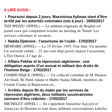
A LIRE AUSSI :
Poursuivi depuis 2 jours, Massinissa Aylimas vient d'être
arrêté par les autorités coloniales (mis à jour)
- 18/02/2017
TIZI WEZZU (SIWEL) — Le militant originaire de Boghni est
parmi ceux qui comptaient assister au meeting de Tanalt. Les
services coloniaux le savaient...
Nabila Djahnine : l’amertume de l’oubli
- 17/02/2017
MÉMOIRE (SIWEL) — Le 15 février 1995. Une date. Un meurtre.
Un souvenir oublié… 22 ans sont déjà passés depuis l’assassinat,
à Tizi-Ouzou, à l’âge de...
Affaire Fekhar et la répression algérienne : une
délégation auprès d'un avocat et militant des droits de
l'homme Belge
- 17/02/2017
COMMUNIQUE (SIWEL) — Un collectif constitué de M. Hamou
Ait Ouali, M. Farid Ailane et Maître Samia Silhadi, membres du
Comité Contre la Répression en...
Arrêtés depuis 9h du matin par les services de
répression algériens, deux militants souverainistes
viennent d'être relâchés
- 17/02/2017
MICHELET (SIWEL) — Ils s'appellent Amsedrar Aqvayli et
Amayyas At Ḥemmu et sont deux militants souverainistes kabyles