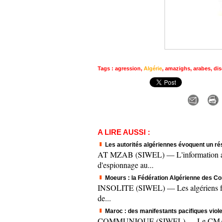
Tags
:
agression
,
Algérie
,
amazighs
,
arabes
,
dis
A LIRE AUSSI :
Les autorités algériennes évoquent un ré
AT MZAB (SIWEL) — L'information a fai
d'espionnage au...
Moeurs : la Fédération Algérienne des Co
INSOLITE (SIWEL) — Les algériens fêten
de...
Maroc : des manifestants pacifiques vi
COMMUNIQUE (SIWEL) — Le CMA, à trav