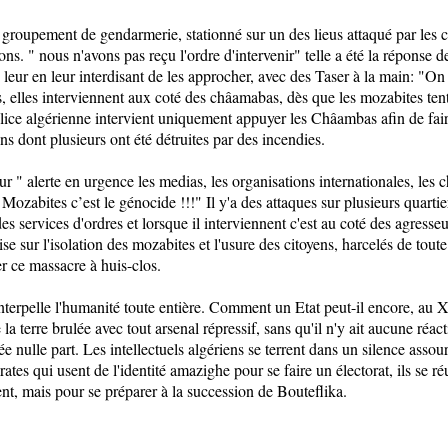
 groupement de gendarmerie, stationné sur un des lieus attaqué par le
ions. " nous n'avons pas reçu l'ordre d'intervenir" telle a été la réponse 
eur en leur interdisant de les approcher, avec des Taser à la main: "On
, elles interviennent aux coté des châamabas, dès que les mozabites tent
lice algérienne intervient uniquement appuyer les Châambas afin de fai
ons dont plusieurs ont été détruites par des incendies.
" alerte en urgence les medias, les organisations internationales, les cha
 Mozabites c’est le génocide !!!" Il y'a des attaques sur plusieurs quartie
des services d'ordres et lorsque il interviennent c'est au coté des agresse
ise sur l'isolation des mozabites et l'usure des citoyens, harcelés de toute 
r ce massacre à huis-clos.
terpelle l'humanité toute entière. Comment un Etat peut-il encore, au X
la terre brulée avec tout arsenal répressif, sans qu'il n'y ait aucune réac
ée nulle part. Les intellectuels algériens se terrent dans un silence assou
tes qui usent de l'identité amazighe pour se faire un électorat, ils se r
ent, mais pour se préparer à la succession de Bouteflika.