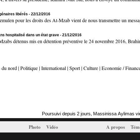
génaires libérés
- 22/12/2016
en pour les droits des At-Mzab vient de nous transmettre un message
ans hospitalisé dans un état grave
- 21/12/2016
 détenus mis en détention préventive le 24 novembre 2016, Brahim 
 du nord
|
Politique
|
International
|
Sport
|
Culture
|
Economie / Financ
Poursuivi depuis 2 jours, Massinissa Aylimas vient d'être arrê
Photo
Vidéo
A propos
Tém