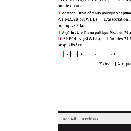
public qu'une...
At Mzab : Trois détenus politiques septua
AT MZAB (SIWEL) — L'association Izmul
politiques à la...
Algérie : Un détenu politique Mzab de 70 
DIASPORA (SIWEL) — L'un des 21 Mzabs
hospitalisé ce...
1
2
3
4
5
»
...
179
Kabylie
|
Afrique
Accueil
Archives