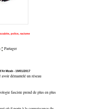
ozabite
,
police
,
racisme
Partager
 d'At Mzab
- 19/01/2017
 avoir démantelé un réseau
logie fasciste prend de plus en plus
où il porte à la connaissance du