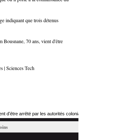
 indiquant que trois détenus
Bousnane, 70 ans, vient d'être
es
|
Sciences Tech
té par les autorités coloniales (mis à jour)
Nabila Djahn
18/02/2017
oins