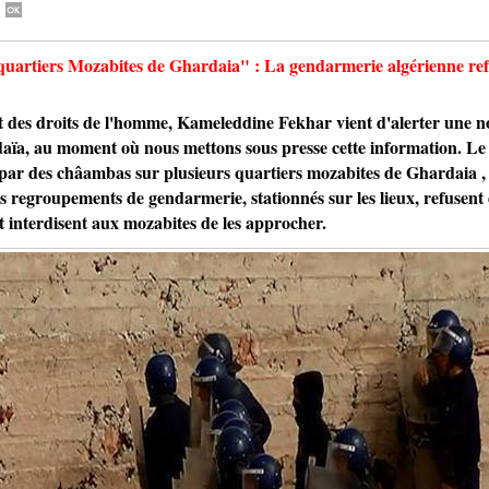
artiers Mozabites de Ghardaia" : La gendarmerie algérienne refu
droits de l'homme, Kameleddine Fekhar vient d'alerter une nouv
daïa, au moment où nous mettons sous presse cette information. Le
 par des châambas sur plusieurs quartiers mozabites de Ghardaia 
es regroupements de gendarmerie, stationnés sur les lieux, refusent 
et interdisent aux mozabites de les approcher.