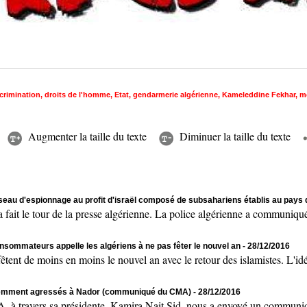
crimination
,
droits de l'homme
,
Etat
,
gendarmerie algérienne
,
Kameleddine Fekhar
,
m
Augmenter la taille du texte
Diminuer la taille du texte
seau d'espionnage au profit d'israël composé de subsahariens établis au pays
t le tour de la presse algérienne. La police algérienne a communiqué
nsommateurs appelle les algériens à ne pas fêter le nouvel an
- 28/12/2016
t de moins en moins le nouvel an avec le retour des islamistes. L'idéo
olemment agressés à Nador (communiqué du CMA)
- 28/12/2016
ers sa présidente, Kamira Nait Sid, nous a envoyé un communiqué 