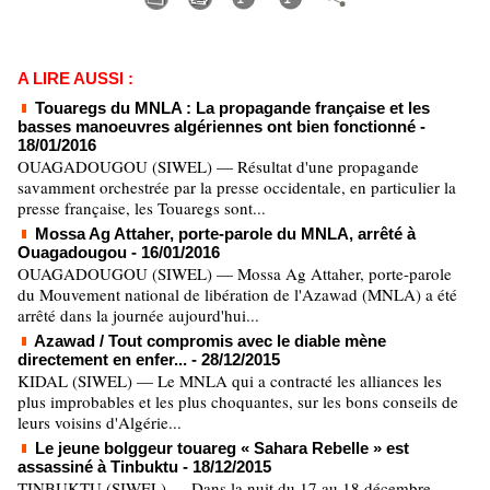
A LIRE AUSSI :
Touaregs du MNLA : La propagande française et les
basses manoeuvres algériennes ont bien fonctionné
-
18/01/2016
OUAGADOUGOU (SIWEL) — Résultat d'une propagande
savamment orchestrée par la presse occidentale, en particulier la
presse française, les Touaregs sont...
Mossa Ag Attaher, porte-parole du MNLA, arrêté à
Ouagadougou
- 16/01/2016
OUAGADOUGOU (SIWEL) — Mossa Ag Attaher, porte-parole
du Mouvement national de libération de l'Azawad (MNLA) a été
arrêté dans la journée aujourd'hui...
Azawad / Tout compromis avec le diable mène
directement en enfer...
- 28/12/2015
KIDAL (SIWEL) — Le MNLA qui a contracté les alliances les
plus improbables et les plus choquantes, sur les bons conseils de
leurs voisins d'Algérie...
Le jeune bolggeur touareg « Sahara Rebelle » est
assassiné à Tinbuktu
- 18/12/2015
TINBUKTU (SIWEL) — Dans la nuit du 17 au 18 décembre