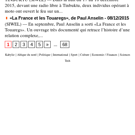
2015, devant une radio libre à Tinbuktu, deux individus opérant à
moto ont ouvert le feu sur un...
«La France et les Touaregs», de Paul Anselin
- 08/12/2015
(SIWEL) — En septembre, Paul Anselin a sorti «La France et les
Touaregs». Un ouvrage très documenté qui retrace l’histoire d’une
relation complexe,...
1
2
3
4
5
»
...
68
Kabylie
|
Afrique du nord
|
Politique
|
International
|
Sport
|
Culture
|
Economie / Finances
|
Sciences
Tech