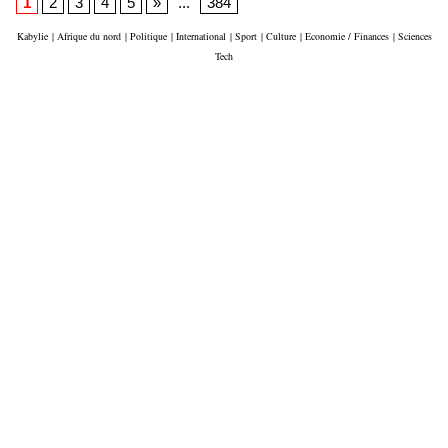
1
2
3
4
5
»
...
384
Kabylie
|
Afrique du nord
|
Politique
|
International
|
Sport
|
Culture
|
Economie / Finances
|
Sciences
Tech