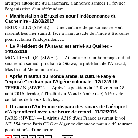
archipel autonome du Danemark, a annoncé samedi 11 février
l'organisation d'un référendum...
Manifestation à Bruxelles pour l'indépendance du
Cachemire
- 12/02/2017
BRUXELLES (SIWEL) — Une centaine de personnes se sont
rassemblées hier samedi face à l'ambassade de l’Inde à Bruxelles
pour réclamer l'indépendance...
Le Président de l'Anavad est arrivé au Québec
-
14/12/2016
MONTREAL, QC (SIWEL) — Attendu pour un hommage qui lui
sera rendu samedi prochain à Ottawa, le président de l'Anavad,
Mas Ferhat Mehenni, a été...
Après l'institut du monde arabe, la culture kabyle
"exposée" en Iran par l'Algérie coloniale
- 12/12/2016
TEHERAN (SIWEL) — Après l'exposition du 12 février au 28
août 2016 dernier, à l'Institut du Monde Arabe (sic) à Paris de
centaines de bijoux kabyles,...
Un avion d'Air France disparu des radars de l'aéroport
d'Alger atterrit avec une heure de retard
- 11/12/2016
PARIS (SIWEL) — L'Airbus A319 d'Air France assurant le vol
AF1554 entre Paris CDG et Alger ce dimanche matin a dû tourner
pendant près d'une heure...