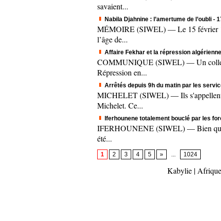
savaient...
Nabila Djahnine : l’amertume de l’oubli
- 
MÉMOIRE (SIWEL) — Le 15 février 1995.
l’âge de...
Affaire Fekhar et la répression algérienne
COMMUNIQUE (SIWEL) — Un collectif c
Répression en...
Arrêtés depuis 9h du matin par les servic
MICHELET (SIWEL) — Ils s'appellent A
Michelet. Ce...
Iferhounene totalement bouclé par les fo
IFERHOUNENE (SIWEL) — Bien que le mee
été...
1
2
3
4
5
»
...
1024
Kabylie
|
Afrique