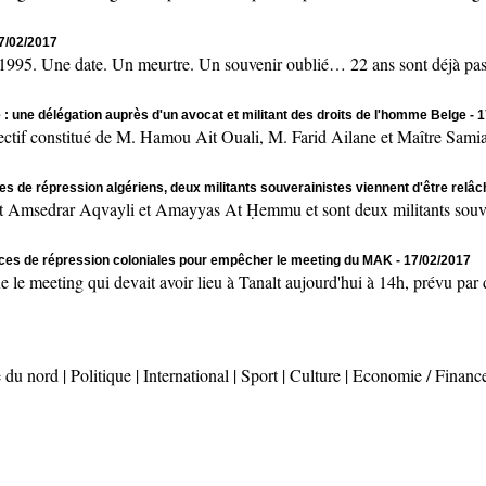
17/02/2017
 Une date. Un meurtre. Un souvenir oublié… 22 ans sont déjà passés
 : une délégation auprès d'un avocat et militant des droits de l'homme Belge
- 
onstitué de M. Hamou Ait Ouali, M. Farid Ailane et Maître Samia 
es de répression algériens, deux militants souverainistes viennent d'être relâ
msedrar Aqvayli et Amayyas At Ḥemmu et sont deux militants souvera
rces de répression coloniales pour empêcher le meeting du MAK
- 17/02/2017
ting qui devait avoir lieu à Tanalt aujourd'hui à 14h, prévu par des
 du nord
|
Politique
|
International
|
Sport
|
Culture
|
Economie / Financ