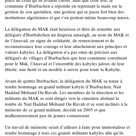
place de celui qu’ils avaient choisi. Sauf que cette fois, la
commune d’Ibarbachen a répondu en reprenant la main sur la
gestion de son quotidien, une gestion qui se passe fort bien des
institutions algériennes et qui s’en portent même beaucoup mieux.
La délégation du MAK était heureuse et fière de remettre aux
délégués d'Ibarbahchen un drapeau amazigh, au nom du MAK et
de l'Anavad, en signe de solidarité, de remerciement et de
reconnaissance leur courage et leur attachement aux principes et
valeurs kabyles. La délégation n’a pas omis de préciser aux
délégués de villages d’Ibarbachen que leur commune constituait
pour le Mak, l’Anavad et l’ensemble des kabyles jaloux de leur
liberté, une fierté et un modèle à suivre pour toute la Kabylie.
Avant de quitter Iberbachen, la délégation du MAK sa tenue à
rendre hommage au grand militant kabyle d’Ibarbachen, Nait
Haddad Mohand Ou Ravah. Les membres de la direction et les
militants du MAK se sont dirigés vers le cimetière abritant la
tombe de Nait Haddad Mohand Ou Ravah et se sont inclinés à la
mémoire de ce grand militant, décédé en 2005 et que
malheureusement peu de jeunes connaissent.
Un travail de mémoire serait d’ailleurs à faire pour immortaliser et
rendre hommage à tous ces grands militants kabyles afin qu’ils