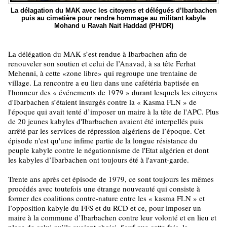
La délagation du MAK avec les citoyens et délégués d’Ibarbachen
puis au cimetière pour rendre hommage au militant kabyle
Mohand u Ravah Nait Haddad (PH/DR)
La délégation du MAK s’est rendue à Ibarbachen afin de
renouveler son soutien et celui de l’Anavad, à sa tête Ferhat
Mehenni, à cette «zone libre» qui regroupe une trentaine de
village. La rencontre a eu lieu dans une cafétéria baptisée en
l'honneur des « événements de 1979 » durant lesquels les citoyens
d'Ibarbachen s’étaient insurgés contre la « Kasma FLN » de
l'époque qui avait tenté d’imposer un maire à la tête de l'APC. Plus
de 20 jeunes kabyles d'Ibarbachen avaient été interpellés puis
arrêté par les services de répression algériens de l’époque. Cet
épisode n'est qu'une infime partie de la longue résistance du
peuple kabyle contre le négationnisme de l'Etat algérien et dont
les kabyles d’Ibarbachen ont toujours été à l'avant-garde.
Trente ans après cet épisode de 1979, ce sont toujours les mêmes
procédés avec toutefois une étrange nouveauté qui consiste à
former des coalitions contre-nature entre les « kasma FLN » et
l’opposition kabyle du FFS et du RCD et ce, pour imposer un
maire à la commune d’Ibarbachen contre leur volonté et en lieu et