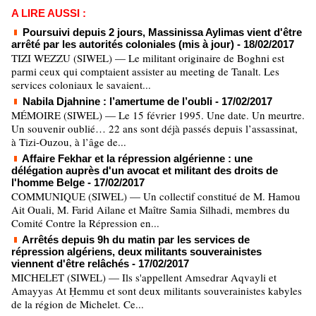
A LIRE AUSSI :
Poursuivi depuis 2 jours, Massinissa Aylimas vient d'être
arrêté par les autorités coloniales (mis à jour)
- 18/02/2017
TIZI WEZZU (SIWEL) — Le militant originaire de Boghni est
parmi ceux qui comptaient assister au meeting de Tanalt. Les
services coloniaux le savaient...
Nabila Djahnine : l’amertume de l’oubli
- 17/02/2017
MÉMOIRE (SIWEL) — Le 15 février 1995. Une date. Un meurtre.
Un souvenir oublié… 22 ans sont déjà passés depuis l’assassinat,
à Tizi-Ouzou, à l’âge de...
Affaire Fekhar et la répression algérienne : une
délégation auprès d'un avocat et militant des droits de
l'homme Belge
- 17/02/2017
COMMUNIQUE (SIWEL) — Un collectif constitué de M. Hamou
Ait Ouali, M. Farid Ailane et Maître Samia Silhadi, membres du
Comité Contre la Répression en...
Arrêtés depuis 9h du matin par les services de
répression algériens, deux militants souverainistes
viennent d'être relâchés
- 17/02/2017
MICHELET (SIWEL) — Ils s'appellent Amsedrar Aqvayli et
Amayyas At Ḥemmu et sont deux militants souverainistes kabyles
de la région de Michelet. Ce...