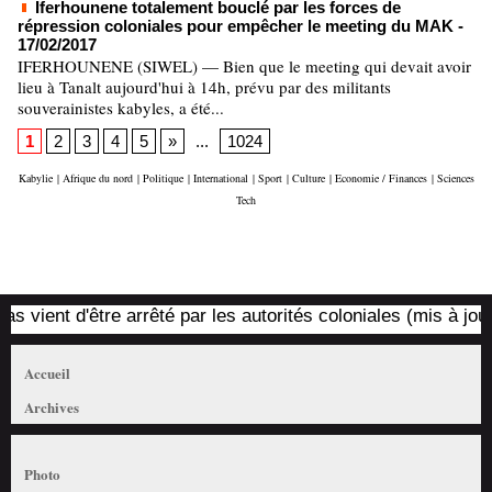
Iferhounene totalement bouclé par les forces de
répression coloniales pour empêcher le meeting du MAK
-
17/02/2017
IFERHOUNENE (SIWEL) — Bien que le meeting qui devait avoir
lieu à Tanalt aujourd'hui à 14h, prévu par des militants
souverainistes kabyles, a été...
1
2
3
4
5
»
...
1024
Kabylie
|
Afrique du nord
|
Politique
|
International
|
Sport
|
Culture
|
Economie / Finances
|
Sciences
Tech
nt d'être arrêté par les autorités coloniales (mis à jour)
1
Accueil
Archives
Photo