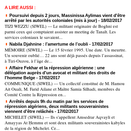
A LIRE AUSSI :
Poursuivi depuis 2 jours, Massinissa Aylimas vient d'être
arrêté par les autorités coloniales (mis à jour)
- 18/02/2017
TIZI WEZZU (SIWEL) — Le militant originaire de Boghni est
parmi ceux qui comptaient assister au meeting de Tanalt. Les
services coloniaux le savaient...
Nabila Djahnine : l’amertume de l’oubli
- 17/02/2017
MÉMOIRE (SIWEL) — Le 15 février 1995. Une date. Un meurtre.
Un souvenir oublié… 22 ans sont déjà passés depuis l’assassinat,
à Tizi-Ouzou, à l’âge de...
Affaire Fekhar et la répression algérienne : une
délégation auprès d'un avocat et militant des droits de
l'homme Belge
- 17/02/2017
COMMUNIQUE (SIWEL) — Un collectif constitué de M. Hamou
Ait Ouali, M. Farid Ailane et Maître Samia Silhadi, membres du
Comité Contre la Répression en...
Arrêtés depuis 9h du matin par les services de
répression algériens, deux militants souverainistes
viennent d'être relâchés
- 17/02/2017
MICHELET (SIWEL) — Ils s'appellent Amsedrar Aqvayli et
Amayyas At Ḥemmu et sont deux militants souverainistes kabyles
de la région de Michelet. Ce...