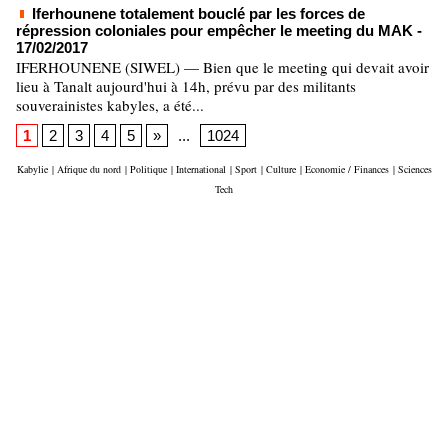
Iferhounene totalement bouclé par les forces de
répression coloniales pour empêcher le meeting du MAK
-
17/02/2017
IFERHOUNENE (SIWEL) — Bien que le meeting qui devait avoir
lieu à Tanalt aujourd'hui à 14h, prévu par des militants
souverainistes kabyles, a été...
1
2
3
4
5
»
...
1024
Kabylie
|
Afrique du nord
|
Politique
|
International
|
Sport
|
Culture
|
Economie / Finances
|
Sciences
Tech