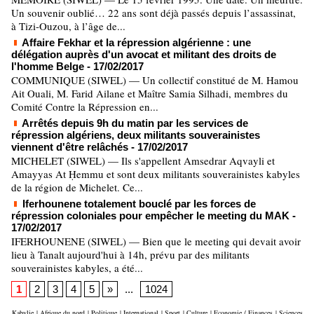
Un souvenir oublié… 22 ans sont déjà passés depuis l’assassinat,
à Tizi-Ouzou, à l’âge de...
Affaire Fekhar et la répression algérienne : une
délégation auprès d'un avocat et militant des droits de
l'homme Belge
- 17/02/2017
COMMUNIQUE (SIWEL) — Un collectif constitué de M. Hamou
Ait Ouali, M. Farid Ailane et Maître Samia Silhadi, membres du
Comité Contre la Répression en...
Arrêtés depuis 9h du matin par les services de
répression algériens, deux militants souverainistes
viennent d'être relâchés
- 17/02/2017
MICHELET (SIWEL) — Ils s'appellent Amsedrar Aqvayli et
Amayyas At Ḥemmu et sont deux militants souverainistes kabyles
de la région de Michelet. Ce...
Iferhounene totalement bouclé par les forces de
répression coloniales pour empêcher le meeting du MAK
-
17/02/2017
IFERHOUNENE (SIWEL) — Bien que le meeting qui devait avoir
lieu à Tanalt aujourd'hui à 14h, prévu par des militants
souverainistes kabyles, a été...
1
2
3
4
5
»
...
1024
Kabylie
|
Afrique du nord
|
Politique
|
International
|
Sport
|
Culture
|
Economie / Finances
|
Sciences