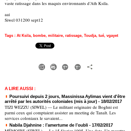
vaste ratissage dans les maquis environnants d’Ath Ksila.
aai
Siwel 031200 sept12
Tags
:
At Ksila
,
bombe
,
militaire
,
ratissage
,
Toudja
,
tué
,
vgayet
A LIRE AUSSI :
Poursuivi depuis 2 jours, Massinissa Aylimas vient d'être
arrêté par les autorités coloniales (mis à jour)
- 18/02/2017
TIZI WEZZU (SIWEL) — Le militant originaire de Boghni est
parmi ceux qui comptaient assister au meeting de Tanalt. Les
services coloniaux le savaient...
Nabila Djahnine : l’amertume de l’oubli
- 17/02/2017
MÉMOIRE (SIWEL) — Le 15 février 1995. Une date. Un meurtre.