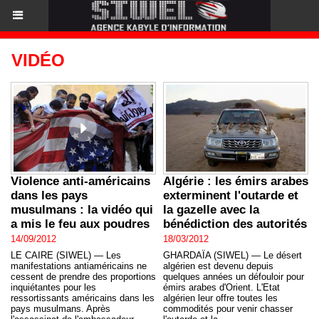
VIDÉO
Violence anti-américains
Algérie : les émirs arabes
dans les pays
exterminent l'outarde et
musulmans : la vidéo qui
la gazelle avec la
a mis le feu aux poudres
bénédiction des autorités
14/09/2012
18/03/2012
LE CAIRE (SIWEL) — Les
GHARDAÏA (SIWEL) — Le désert
manifestations antiaméricains ne
algérien est devenu depuis
cessent de prendre des proportions
quelques années un défouloir pour
inquiétantes pour les
émirs arabes d'Orient. L'Etat
ressortissants américains dans les
algérien leur offre toutes les
pays musulmans. Après
commodités pour venir chasser