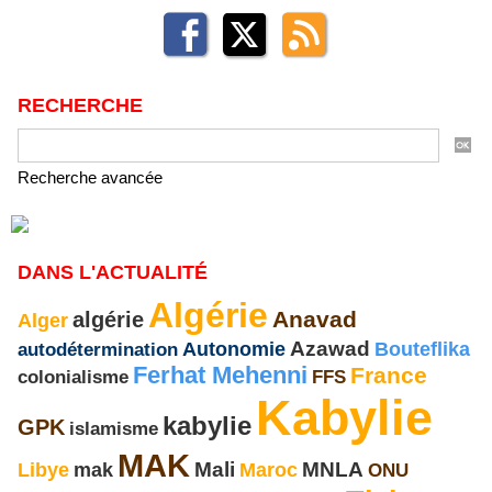
RECHERCHE
Recherche avancée
DANS L'ACTUALITÉ
Algérie
Anavad
algérie
Alger
Azawad
Bouteflika
autodétermination
Autonomie
Ferhat Mehenni
France
FFS
colonialisme
Kabylie
kabylie
GPK
islamisme
MAK
MNLA
Mali
Libye
mak
Maroc
ONU