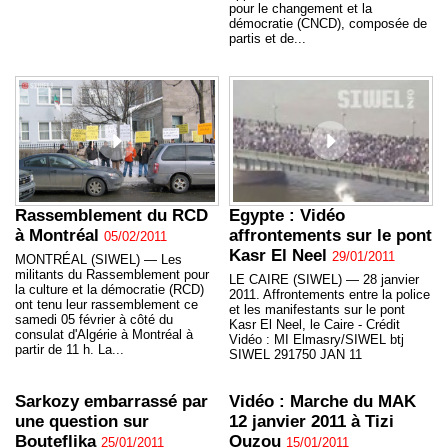
pour le changement et la
démocratie (CNCD), composée de
partis et de...
Rassemblement du RCD
Egypte : Vidéo
à Montréal
affrontements sur le pont
05/02/2011
Kasr El Neel
29/01/2011
MONTRÉAL (SIWEL) — Les
militants du Rassemblement pour
LE CAIRE (SIWEL) — 28 janvier
la culture et la démocratie (RCD)
2011. Affrontements entre la police
ont tenu leur rassemblement ce
et les manifestants sur le pont
samedi 05 février à côté du
Kasr El Neel, le Caire - Crédit
consulat d'Algérie à Montréal à
Vidéo : MI Elmasry/SIWEL btj
partir de 11 h. La...
SIWEL 291750 JAN 11
Sarkozy embarrassé par
Vidéo : Marche du MAK
une question sur
12 janvier 2011 à Tizi
Bouteflika
Ouzou
25/01/2011
15/01/2011