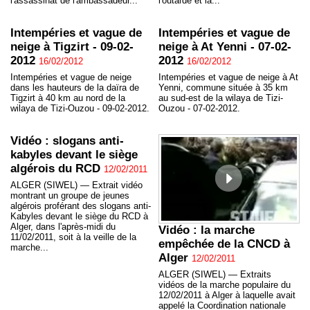
l'assassinat de l'ambassadeur...
l'outarde et la...
Intempéries et vague de
Intempéries et vague de
neige à Tigzirt - 09-02-
neige à At Yenni - 07-02-
2012
2012
16/02/2012
16/02/2012
Intempéries et vague de neige
Intempéries et vague de neige à At
dans les hauteurs de la daïra de
Yenni, commune située à 35 km
Tigzirt à 40 km au nord de la
au sud-est de la wilaya de Tizi-
wilaya de Tizi-Ouzou - 09-02-2012.
Ouzou - 07-02-2012.
Vidéo : slogans anti-
kabyles devant le siège
algérois du RCD
12/02/2011
ALGER (SIWEL) — Extrait vidéo
montrant un groupe de jeunes
algérois proférant des slogans anti-
Kabyles devant le siège du RCD à
Alger, dans l'après-midi du
Vidéo : la marche
11/02/2011, soit à la veille de la
empêchée de la CNCD à
marche...
Alger
12/02/2011
ALGER (SIWEL) — Extraits
vidéos de la marche populaire du
12/02/2011 à Alger à laquelle avait
appelé la Coordination nationale