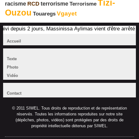
Tizi-
terrorisme
racisme
RCD
Terrorisme
Ouzou
Vgayet
Touaregs
depuis 2 jours, Massinissa Aylimas vient d'être arrêté par les
Accueil
Texte
Photo
Vidéo
Contact
© 2011 SIWEL. Tous droits de reproduction et de représentation
réservés. Toutes les informations reproduites sur notre site
(dépêches, photos, vidéos) sont protégées par des droits de
propriété intellectuelle détenus par SIWEL.