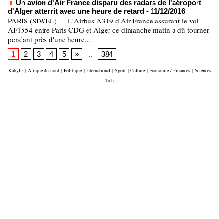
Un avion d'Air France disparu des radars de l'aéroport
d'Alger atterrit avec une heure de retard
- 11/12/2016
PARIS (SIWEL) — L'Airbus A319 d'Air France assurant le vol
AF1554 entre Paris CDG et Alger ce dimanche matin a dû tourner
pendant près d'une heure...
1
2
3
4
5
»
...
384
Kabylie
|
Afrique du nord
|
Politique
|
International
|
Sport
|
Culture
|
Economie / Finances
|
Sciences
Tech