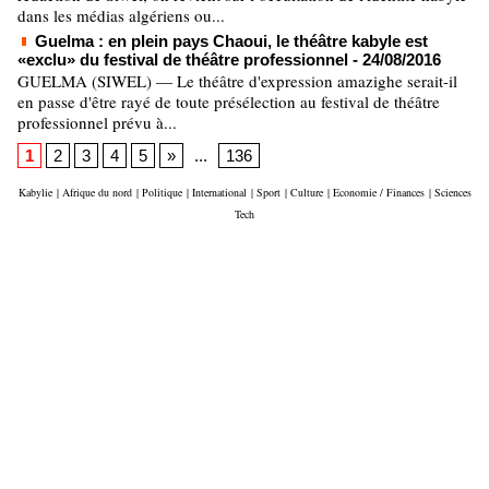
dans les médias algériens ou...
Guelma : en plein pays Chaoui, le théâtre kabyle est
«exclu» du festival de théâtre professionnel
- 24/08/2016
GUELMA (SIWEL) — Le théâtre d'expression amazighe serait-il
en passe d'être rayé de toute présélection au festival de théâtre
professionnel prévu à...
1
2
3
4
5
»
...
136
Kabylie
|
Afrique du nord
|
Politique
|
International
|
Sport
|
Culture
|
Economie / Finances
|
Sciences
Tech