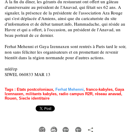
A la fin du dîner, les gérants du restaurant ont offert un gâteau
d'anniversaire au président de l'Anavad, qui fêtait ses 62 ans. A
signaler, la présence de la présidente de l'association Aza Rouge
qui s'est déplacée d'Amiens, ainsi que du caricaturiste du site
d'information et de débat tamurt.info, Hammadache, qui réside au
Havre et qui a offert, à l'occasion, au président de l'Anavad, un
beau portrait de ce dernier.
Ferhat Mehenni et Gaya Izennaxen sont rentrés à Paris tard le soir,
non sans féliciter les organisateurs et en promettant de revenir
bientôt dans la région normande pour d'autres actions.
mld/zp
SIWEL 060833 MAR 13
Tags
:
Etats postcoloniaux
,
Ferhat Mehenni
,
franco-kabyles
,
Gaya
Izennaxen
,
militants kabyles
,
radio campus R2R
,
réseau anavad
,
Rouen
,
Siecle identitaire