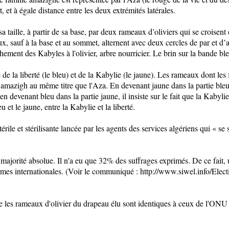
t, et à égale distance entre les deux extrémités latérales.
a taille, à partir de sa base, par deux rameaux d’oliviers qui se croisent 
, sauf à la base et au sommet, alternent avec deux cercles de par et d’a
ement des Kabyles à l'olivier, arbre nourricier. Le brin sur la bande bleu
e la liberté (le bleu) et de la Kabylie (le jaune). Les rameaux dont les f
l amazigh au même titre que l'Aza. En devenant jaune dans la partie bleue
n devenant bleu dans la partie jaune, il insiste sur le fait que la Kabylie 
 et le jaune, entre la Kabylie et la liberté.
ile et stérilisante lancée par les agents des services algériens qui « se 
 majorité absolue. Il n'a eu que 32% des suffrages exprimés. De ce fait, 
rmes internationales. (Voir le communiqué : http://www.siwel.info/Elec
que les rameaux d'olivier du drapeau élu sont identiques à ceux de l'ON