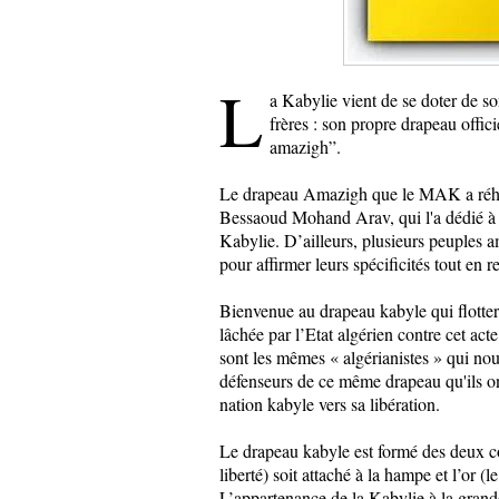
L
a Kabylie vient de se doter de s
frères : son propre drapeau offi
amazigh”.
Le drapeau Amazigh que le MAK a réhabi
Bessaoud Mohand Arav, qui l'a dédié à t
Kabylie. D’ailleurs, plusieurs peuples 
pour affirmer leurs spécificités tout en 
Bienvenue au drapeau kabyle qui flotte
lâchée par l’Etat algérien contre cet act
sont les mêmes « algérianistes » qui nou
défenseurs de ce même drapeau qu'ils ont
nation kabyle vers sa libération.
Le drapeau kabyle est formé des deux co
liberté) soit attaché à la hampe et l’or (l
L’appartenance de la Kabylie à la grande 