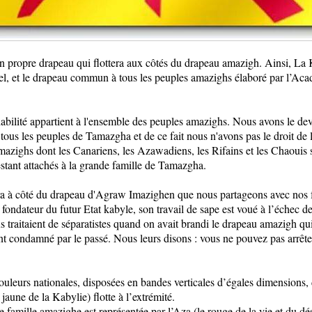
on propre drapeau qui flottera aux côtés du drapeau amazigh. Ainsi, L
ciel, et le drapeau commun à tous les peuples amazighs élaboré par l’Ac
lité appartient à l'ensemble des peuples amazighs. Nous avons le devoi
ous les peuples de Tamazgha et de ce fait nous n'avons pas le droit de 
amazighs dont les Canariens, les Azawadiens, les Rifains et les Chaouis 
restant attachés à la grande famille de Tamazgha.
ra à côté du drapeau d'Agraw Imazighen que nous partageons avec nos 
e fondateur du futur Etat kabyle, son travail de sape est voué à l’échec 
s traitaient de séparatistes quand on avait brandi le drapeau amazigh qui
 condamné par le passé. Nous leurs disons : vous ne pouvez pas arrêter l
uleurs nationales, disposées en bandes verticales d’égales dimensions, d
e jaune de la Kabylie) flotte à l’extrémité.
famille amazighe est représentée par l’Aza (le rouge de la vie et du dési