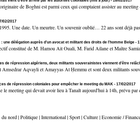
as vient d'être arrêté par les autorités coloniales (mis à jour)
- 18/02/2017
naire de Boghni est parmi ceux qui comptaient assister au meeting de
17/02/2017
 Une date. Un meurtre. Un souvenir oublié… 22 ans sont déjà passés
 : une délégation auprès d'un avocat et militant des droits de l'homme Belge
- 
onstitué de M. Hamou Ait Ouali, M. Farid Ailane et Maître Samia 
es de répression algériens, deux militants souverainistes viennent d'être relâ
msedrar Aqvayli et Amayyas At Ḥemmu et sont deux militants souvera
rces de répression coloniales pour empêcher le meeting du MAK
- 17/02/2017
ting qui devait avoir lieu à Tanalt aujourd'hui à 14h, prévu par des
 du nord
|
Politique
|
International
|
Sport
|
Culture
|
Economie / Financ