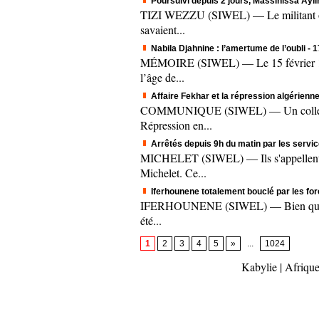
Poursuivi depuis 2 jours, Massinissa Aylim
TIZI WEZZU (SIWEL) — Le militant origi
savaient...
Nabila Djahnine : l’amertume de l’oubli
- 
MÉMOIRE (SIWEL) — Le 15 février 1995.
l’âge de...
Affaire Fekhar et la répression algérienne
COMMUNIQUE (SIWEL) — Un collectif c
Répression en...
Arrêtés depuis 9h du matin par les servic
MICHELET (SIWEL) — Ils s'appellent A
Michelet. Ce...
Iferhounene totalement bouclé par les fo
IFERHOUNENE (SIWEL) — Bien que le mee
été...
1
2
3
4
5
»
...
1024
Kabylie
|
Afrique