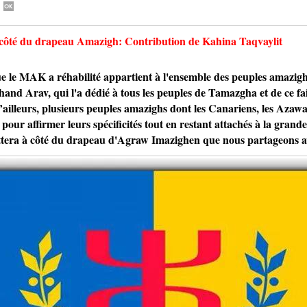
 à côté du drapeau Amazigh: Contribution de Kahina Taqvaylit
 MAK a réhabilité appartient à l'ensemble des peuples amazighs.
nd Arav, qui l'a dédié à tous les peuples de Tamazgha et de ce fait
ailleurs, plusieurs peuples amazighs dont les Canariens, les Azawad
pour affirmer leurs spécificités tout en restant attachés à la gran
ttera à côté du drapeau d'Agraw Imazighen que nous partageons a