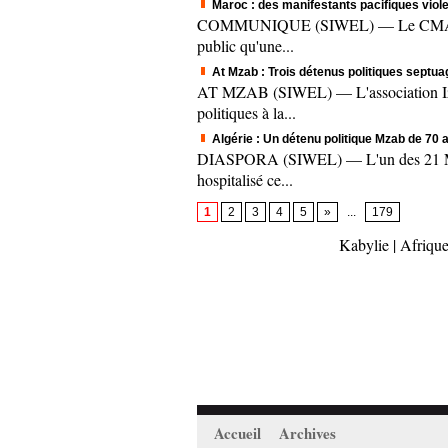
Maroc : des manifestants pacifiques vi
COMMUNIQUE (SIWEL) — Le CMA, à trav
public qu'une...
At Mzab : Trois détenus politiques septua
AT MZAB (SIWEL) — L'association Izmul
politiques à la...
Algérie : Un détenu politique Mzab de 70 
DIASPORA (SIWEL) — L'un des 21 Mzabs
hospitalisé ce...
1
2
3
4
5
»
...
179
Kabylie
|
Afrique
Accueil
Archives