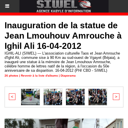
Inauguration de la statue de
Jean Lmouhouv Amrouche à
Ighil Ali 16-04-2012
IGHIL-ALI (SIWEL) — L'association culturelle Taos et Jean Amrouche
d'Ighil Ali, commune sise à 90 Km au sud-ouest de Vgayet (Béjaia), a
inauguré une statue à la mémoire de Jean Lmouhouv Amrouche,
célèbre homme de lettres natif de la région, à l'occasion du 50e
anniversaire de sa disparition. 16-04-2012 (PH/ CBD - SIWEL)
26 photos
|
Revenir à la liste d'albums
|
Diaporama
<
>