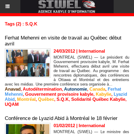
Tags (2) : S.Q.K
Ferhat Mehenni en visite de travail au Québec début
avril
24/03/2012
|
International
MONTREAL (SIWEL) — Le président du
Gouvernement provisoire kabyle, M. Ferhat
Mehenni, effectuera début avril une visite
de travail au Québec. Au programme : des
rencontres diplomatiques, des conférences
à Ottawa et Montréal et des entretiens
avec les médias. Une première conférence sera organisée à...
Anavad
,
Autodétermination
,
Autonomie
,
Canada
,
Ferhat
Mehenni
,
Gouvernement provisoire kabyle
,
Kabylie
,
Lyazid
Abid
,
Montréal
,
Québec
,
S.Q.K
,
Solidarité Québec Kabylie
,
UQAM
Conférence de Lyazid Abid à Montréal le 18 février
01/02/2012
|
International
MONTREAL (SIWEL) — Le ministre des