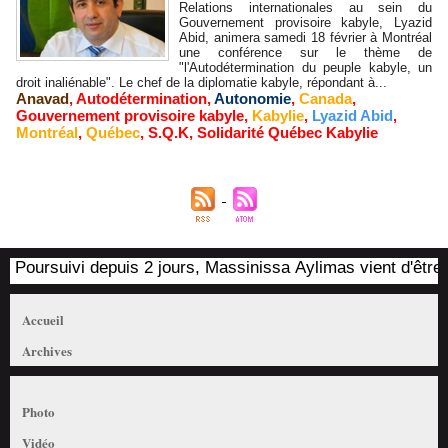
Relations internationales au sein du
Gouvernement provisoire kabyle, Lyazid
Abid, animera samedi 18 février à Montréal
une conférence sur le thème de
"l'Autodétermination du peuple kabyle, un
droit inaliénable". Le chef de la diplomatie kabyle, répondant à...
Anavad
,
Autodétermination
,
Autonomie
,
Canada
,
Gouvernement provisoire kabyle
,
Kabylie
,
Lyazid Abid
,
Montréal
,
Québec
,
S.Q.K
,
Solidarité Québec Kabylie
Poursuivi depuis 2 jours, Massinissa Aylimas vient d'être ar
Accueil
Archives
Photo
Vidéo