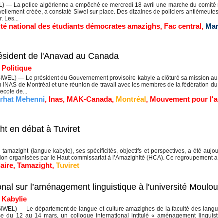
 — La police algérienne a empêché ce mercredi 18 avril une marche du comité 
llement créée, a constaté Siwel sur place. Des dizaines de policiers antiémeutes 
. Les...
té national des étudiants démocrates amazighs
,
Fac central
,
Mar
président de l'Anavad au Canada
|
Politique
L) — Le président du Gouvernement provisoire kabyle a clôturé sa mission au C
on INAS de Montréal et une réunion de travail avec les membres de la fédération 
'ecole de...
rhat Mehenni
,
Inas
,
MAK-Canada
,
Montréal
,
Mouvement pour l'a
ht en débat à Tuviret
zight (langue kabyle), ses spécificités, objectifs et perspectives, a été aujour
xion organisées par le Haut commissariat à l’Amazighité (HCA). Ce regroupement a.
aire
,
Tamazight
,
Tuviret
ional sur l’aménagement linguistique à l'université Mou
|
Kabylie
IWEL) — Le département de langue et culture amazighes de la faculté des langue
e du 12 au 14 mars, un colloque international intitulé « aménagement linguisti