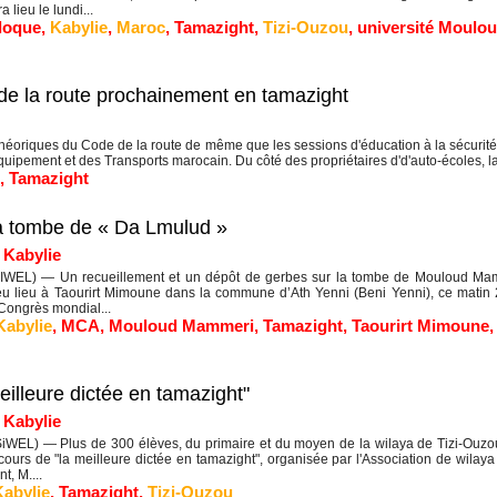
 lieu le lundi...
loque
,
Kabylie
,
Maroc
,
Tamazight
,
Tizi-Ouzou
,
université Moulo
de la route prochainement en tamazight
éoriques du Code de la route de même que les sessions d'éducation à la sécurité
uipement et des Transports marocain. Du côté des propriétaires d'd'auto-écoles, la
,
Tamazight
 la tombe de « Da Lmulud »
|
Kabylie
WEL) — Un recueillement et un dépôt de gerbes sur la tombe de Mouloud Mamm
 eu lieu à Taourirt Mimoune dans la commune d’Ath Yenni (Beni Yenni), ce matin 28
Congrès mondial...
Kabylie
,
MCA
,
Mouloud Mammeri
,
Tamazight
,
Taourirt Mimoune
eilleure dictée en tamazight"
|
Kabylie
WEL) — Plus de 300 élèves, du primaire et du moyen de la wilaya de Tizi-Ouzou o
cours de "la meilleure dictée en tamazight", organisée par l'Association de wilay
t, M....
Kabylie
,
Tamazight
,
Tizi-Ouzou