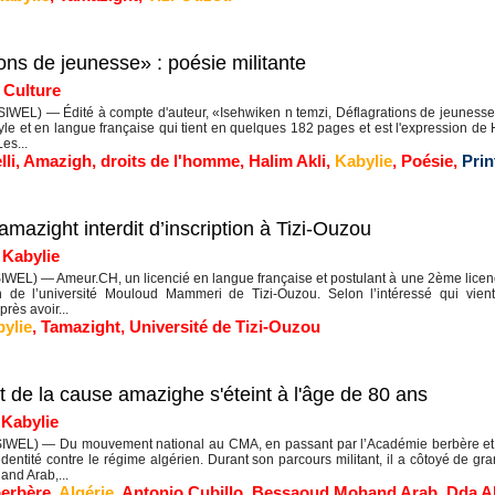
ons de jeunesse» : poésie militante
|
Culture
IWEL) — Édité à compte d'auteur, «Isehwiken n temzi, Déflagrations de jeunesse »
le et en langue française qui tient en quelques 182 pages et est l'expression de
Les...
lli
,
Amazigh
,
droits de l'homme
,
Halim Akli
,
Kabylie
,
Poésie
,
Prin
mazight interdit d’inscription à Tizi-Ouzou
|
Kabylie
WEL) — Ameur.CH, un licencié en langue française et postulant à une 2ème licen
ion de l’université Mouloud Mammeri de Tizi-Ouzou. Selon l’intéressé qui vien
rès avoir...
ylie
,
Tamazight
,
Université de Tizi-Ouzou
 de la cause amazighe s'éteint à l'âge de 80 ans
|
Kabylie
IWEL) — Du mouvement national au CMA, en passant par l’Académie berbère et l
identité contre le régime algérien. Durant son parcours militant, il a côtoyé de g
nd Arab,...
erbère
,
Algérie
,
Antonio Cubillo
,
Bessaoud Mohand Arab
,
Dda A