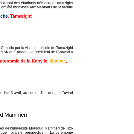
national des étudiants démocrates amazighs
ont été mobilisés aux alentours de la faculté
che
,
Tamazight
anada par la visite de l'école de Tamazight
du MAK du Canada. Le président de l'Anavad a
utonomie de la Kabylie
,
Québec
,
d'hui 3 avril, au centre d'un débat à Tuviret
..
loud Mammeri
s de l’université Mouloud Mammeri de Tizi-
que : bilan et perspective ». La cérémonie