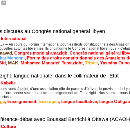
hs discutés au Congrès national général libyen
|
International
) — Au cours du Forum international pour les droits constitutionnels des Amazighs
ouvelles autorités libyennes. Ils ont informé le Congrès national libyen que « c’était l
navad
,
Congrès mondial amazigh
,
Congrès national général liby
hat Mehenni
,
Forum des droits constitutionnels des Amazighs d
Sid
,
MAK
,
Mohamed Magarief
,
Tamazight
,
Tripoli
,
Yasmina Oubo
zight, langue nationale, dans le collimateur de l'Etat
|
Kabylie
urs, venu à point, d’une association dite de parents d’élèves, le proviseur du Ly
 la 1ere année secondaire de l’enseignement de Tamazight. Nos sources nous in
 classe...
ga
,
Enseignement
,
Iεezzugen
,
langue facultative
,
langue Obligat
nférence-débat avec Boussad Berrichi à Ottawa (ACAOH
|
Culture