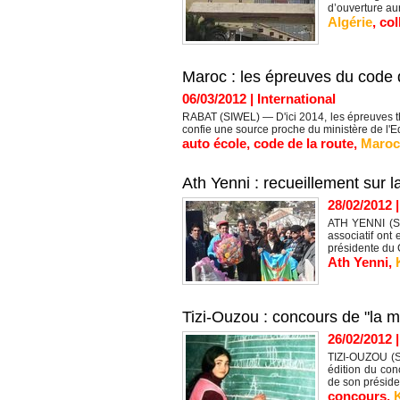
d’ouverture aura
Algérie
,
col
Maroc : les épreuves du code 
06/03/2012
|
International
RABAT (SIWEL) — D'ici 2014, les épreuves th
confie une source proche du ministère de l'Eq
auto école
,
code de la route
,
Maroc
Ath Yenni : recueillement sur
28/02/2012
ATH YENNI (SI
associatif ont
présidente du 
Ath Yenni
,
Tizi-Ouzou : concours de "la m
26/02/2012
TIZI-OUZOU (Si
édition du con
de son présiden
concours
,