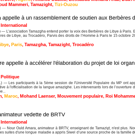
oud Mammeri
,
Tamazight
,
Tizi-Ouzou
ha appelle à un rassemblement de soutien aux Berbères 
|
International
— L’association Tamazgha entend porter la voix des Berbères de Libye à Paris. E
res de Libye, au Trocadéro, Parvis des droits de l’Homme à Paris le 15 octobre 20
ibye
,
Paris
,
Tamazgha
,
Tamazight
,
Trocadéro
ppelle à accélérer l'élaboration du projet de loi organiqu
|
Politique
— Les participants à la 5ème session de l'Université Populaire du MP ont appelé
ive à l'officialisation de la langue amazighe. Les intervenants lors de l’ouverture 
e...
n
,
Maroc
,
Mohand Laenser
,
Mouvement populaire
,
Roi Mohamme
animateur vedette de BRTV
|
International
 — Nour Ould Amara, animateur à BRTV, enseignant de Tamaziɣt, n'est plus. N
des suites d'une longue maladie a appris Siwel d’une source proche de la famille 