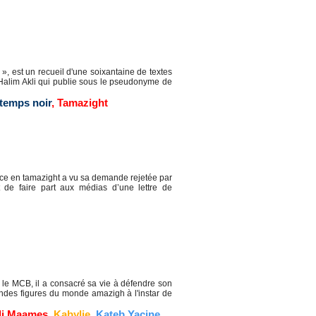
, est un recueil d'une soixantaine de textes
 Halim Akli qui publie sous le pseudonyme de
temps noir
,
Tamazight
ce en tamazight a vu sa demande rejetée par
t de faire part aux médias d’une lettre de
e MCB, il a consacré sa vie à défendre son
randes figures du monde amazigh à l'instar de
li Maames
,
Kabylie
,
Kateb Yacine
,