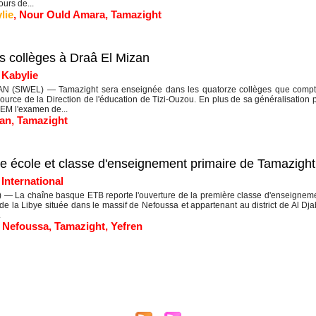
urs de...
lie
,
Nour Ould Amara
,
Tamazight
s collèges à Draâ El Mizan
|
Kabylie
 (SIWEL) — Tamazight sera enseignée dans les quatorze collèges que compte 
ource de la Direction de l'éducation de Tizi-Ouzou. En plus de sa généralisation 
EM l'examen de...
zan
,
Tamazight
re école et classe d'enseignement primaire de Tamazight
|
International
— La chaîne basque ETB reporte l'ouverture de la première classe d'enseignement
de la Libye située dans le massif de Nefoussa et appartenant au district de Al Dj
.
,
Nefoussa
,
Tamazight
,
Yefren