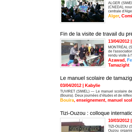
ALGER (SIWEL)
(CNEDA), nouve
centrale d'Alger
Alger
,
Comi
Fin de la visite de travail du 
13/04/2012
MONTRÉAL (SIWE
de l'associati
rendu visite à l
Azawad
,
Fe
Tamazight
Le manuel scolaire de tamazig
03/04/2012
|
Kabylie
TUVIRET (SIWEL) — Le manuel scolaire de tama
(Bouira). Deux journées d’études et de réfle
Bouira
,
enseignement
,
manuel scol
Tizi-Ouzou : colloque internat
10/03/2012
TIZI-OUZOU (S
Ouzou organis