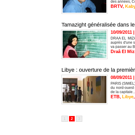
des années, Co
BRTV
,
Kaby
Tamazight généralisée dans le
10/09/2011
DRAA EL MIZAN
auprès d'une s
va passer au B
Draâ El Mi
Libye : ouverture de la premiè
08/09/2011
PARIS (SIWEL) 
du nord-ouest 
de la capitale..
ETB
,
Libye
1
2
3