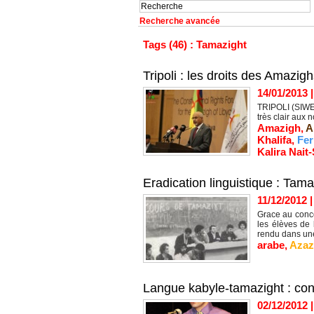
Recherche avancée
Tags (46) : Tamazight
Tripoli : les droits des Amazig
14/01/2013
TRIPOLI (SIWEL
très clair aux n
Amazigh
,
A
Khalifa
,
Fer
Kalira Nait-
Eradication linguistique : Tama
11/12/2012
Grace au conco
les élèves de
rendu dans une
arabe
,
Azaz
Langue kabyle-tamazight : co
02/12/2012