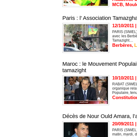
MCB
,
Moul
Paris : l' Association Tamazg
12/10/2011
PARIS (SIWEL) 
avec les Berbè
Tamazight....
Berbères
,
L
Maroc : le Mouvement Populaire a
tamazight
10/10/2011
RABAT (SIWEL) 
organique relat
Populaire, tenu
Constitutio
Décès de Nour Ould Amara, l’
20/09/2011
PARIS (SIWEL)
matin, mardi, 