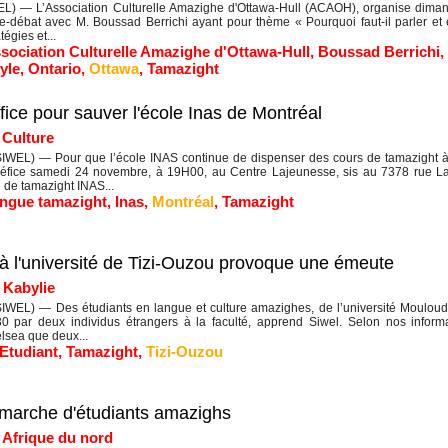
) — L’Association Culturelle Amazighe d'Ottawa-Hull (ACAOH), organise dim
-débat avec M. Boussad Berrichi ayant pour thème « Pourquoi faut-il parler et
tégies et...
sociation Culturelle Amazighe d'Ottawa-Hull
,
Boussad Berrichi
,
yle
,
Ontario
,
Ottawa
,
Tamazight
ice pour sauver l'école Inas de Montréal
|
Culture
EL) — Pour que l’école INAS continue de dispenser des cours de tamazight à M
fice samedi 24 novembre, à 19H00, au Centre Lajeunesse, sis au 7378 rue Laj
e de tamazight INAS...
angue tamazight
,
Inas
,
Montréal
,
Tamazight
 à l'université de Tizi-Ouzou provoque une émeute
|
Kabylie
IWEL) — Des étudiants en langue et culture amazighes, de l’université Moulou
0 par deux individus étrangers à la faculté, apprend Siwel. Selon nos informa
lsea que deux...
Etudiant
,
Tamazight
,
Tizi-Ouzou
 marche d'étudiants amazighs
|
Afrique du nord