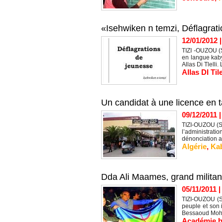
«Isehwiken n temzi, Déflagrati
12/01/2012
TIZI -OUZOU (S
en langue kaby
Allas Di Tlelli. 
Allas DI Tile
Un candidat à une licence en ta
09/12/2011
TIZI-OUZOU (SI
l’administrat
dénonciation ap
Algérie
,
Kab
Dda Ali Maames, grand militant
05/11/2011
TIZI-OUZOU (S
peuple et son 
Bessaoud Moha
Académie b