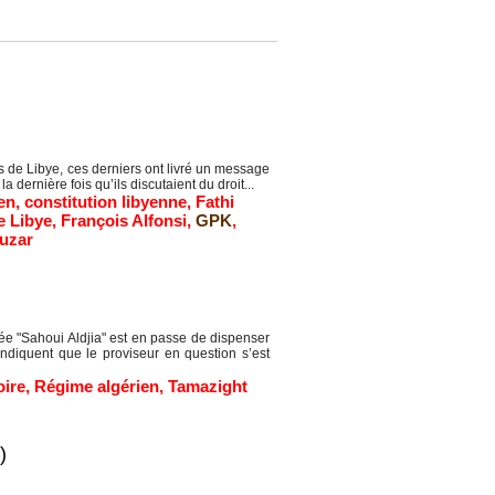
 de Libye, ces derniers ont livré un message
a dernière fois qu’ils discutaient du droit...
en
,
constitution libyenne
,
Fathi
e Libye
,
François Alfonsi
,
GPK
,
uzar
cée "Sahoui Aldjia" est en passe de dispenser
diquent que le proviseur en question s’est
oire
,
Régime algérien
,
Tamazight
)