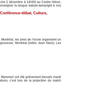
anche 2 décembre à 14H00 au Centre Héron,
 enseigner la langue kabyle-tamazight à nos
Conférence-débat
,
Culture
,
ontréal, les amis de l’école organisent un
eunesse, Montréal (métro Jean-Talon). Les
d Mammeri ont été grièvement blessés mardi
tions, c’est lors de la projection du match