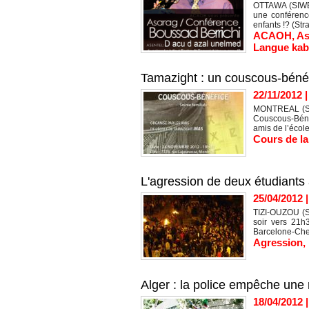
OTTAWA (SIWEL
une conférence
enfants !? (Stra
ACAOH
,
As
Langue kab
Tamazight : un couscous-bénéf
22/11/2012
MONTREAL (SIW
Couscous-Béné
amis de l’écol
Cours de l
L'agression de deux étudiants
25/04/2012
TIZI-OUZOU (S
soir vers 21h3
Barcelone-Che
Agression
,
Alger : la police empêche une
18/04/2012