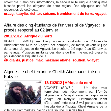
novembre. Selon des informations, la secousse tellurique a fait quatre
blessés parmi les citoyens de cette région. Des répliques ont été
ressenties du coté de...
craag
,
kabylie
,
richter
,
séisme
,
tremblement de terre
,
vgayet
Affaire des cinq étudiants de l’université de Vgayet : le
procès repporté au 02 janvier
28/11/2012
|
Afrique du nord
VGAYET (SIWEL) — Cinq anciens étudiants de l'Université
Abderrahmane Mira de Vgayet, ont comparu, ce matin, devant le juge
de la cour de justice de Vgayet. Le procès a été reporté au 02 janvier,
par le juge. Plusieurs militants des droits de l'homme ont été présents
pour dénoncer l'injustice de la...
étudiants
,
justice
,
mak
,
meziane abane
,
soutien
,
vgayet
Algérie : le chef terroriste Cheikh Abdelnacer tué en
Kabylie
18/11/2012
|
Afrique du nord
VGAYET (SIWEL) — Un des trois
terroristes tués récemment par l’Armée
algérienne à Vgayet serait le responsable
d’Aqmi en Kabylie. L’information vient
d’être confirmée pour Siwel par une source
hospitalière à l’hôpital Khelil Amrane de la
ville des Hammadites. Selon cette source, l’un des trois...