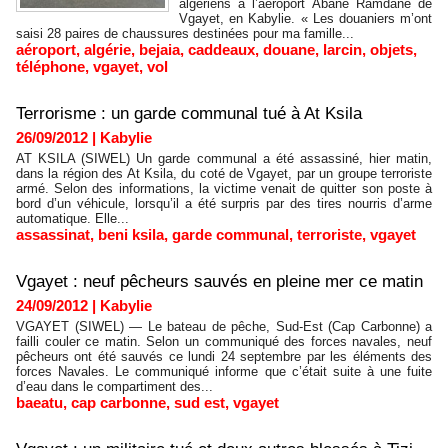
algériens à l’aéroport Abane Ramdane de
Vgayet, en Kabylie. « Les douaniers m’ont
saisi 28 paires de chaussures destinées pour ma famille...
aéroport
,
algérie
,
bejaia
,
caddeaux
,
douane
,
larcin
,
objets
,
téléphone
,
vgayet
,
vol
Terrorisme : un garde communal tué à At Ksila
26/09/2012
|
Kabylie
AT KSILA (SIWEL) Un garde communal a été assassiné, hier matin,
dans la région des At Ksila, du coté de Vgayet, par un groupe terroriste
armé. Selon des informations, la victime venait de quitter son poste à
bord d’un véhicule, lorsqu’il a été surpris par des tires nourris d’arme
automatique. Elle...
assassinat
,
beni ksila
,
garde communal
,
terroriste
,
vgayet
Vgayet : neuf pêcheurs sauvés en pleine mer ce matin
24/09/2012
|
Kabylie
VGAYET (SIWEL) — Le bateau de pêche, Sud-Est (Cap Carbonne) a
failli couler ce matin. Selon un communiqué des forces navales, neuf
pêcheurs ont été sauvés ce lundi 24 septembre par les éléments des
forces Navales. Le communiqué informe que c’était suite à une fuite
d’eau dans le compartiment des...
baeatu
,
cap carbonne
,
sud est
,
vgayet