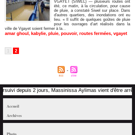
VGAYET (SIWEL) — plusieurs routes ont
été, ce matin, à la circulation, pour cause
de pluie, a constaté Siwel sur place. Dans
d'autres quartiers, des inondations ont eu
lieu. « Il suffit de quelques goûtes de pluie
pour les ouvrages d’art réalisés dans la
ville de Vgayet soient fermer à la...
amar ghoul
,
kabylie
,
pluie
,
pouvoir
,
routes fermées
,
vgayet
1
2
uivi depuis 2 jours, Massinissa Aylimas vient d'être arrêté pa
Accueil
Archives
Photo