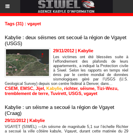
Tags (31) : vgayet
Kabylie : deux séismes ont secoué la région de Vgayet
(USGS)
29/11/2012
|
Kabylie
Les victimes ont été blessées suite à
l’effondrement des plafonds de leurs
appartements, a indiqué la Protection civile
à Siwel. Selon les rapports en temps réel
émis par le centre mondial de données
sismologiques géré par l’USGS (U.S.
Geological Survey) depuis son centre fédéral à Denver, dans...
CSEM
,
EMSC
,
Jijel
,
Kabylie
,
richter
,
séisme
,
Tizi-Wezu
,
tremblement de terre
,
Tuvirett
,
USGS
,
vgayet
Kabylie : un séisme a secoué la région de Vgayet
(Craag)
29/11/2012
|
Kabylie
VGAYET (SIWEL) —Un séisme de magnitude 5,1 sur l’échelle Richter
a secoué la ville côtière kabyle, Vgayet, durant cette matinée du 29