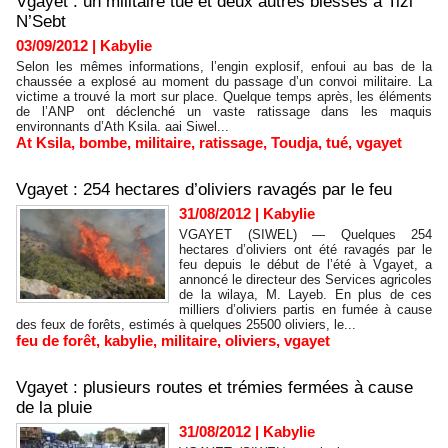
Vgayet : un militaire tué et deux autres blessés à Tizi
N’Sebt
03/09/2012
|
Kabylie
Selon les mêmes informations, l’engin explosif, enfoui au bas de la
chaussée a explosé au moment du passage d’un convoi militaire. La
victime a trouvé la mort sur place. Quelque temps après, les éléments
de l’ANP ont déclenché un vaste ratissage dans les maquis
environnants d’Ath Ksila. aai Siwel...
At Ksila
,
bombe
,
militaire
,
ratissage
,
Toudja
,
tué
,
vgayet
Vgayet : 254 hectares d’oliviers ravagés par le feu
31/08/2012
|
Kabylie
VGAYET (SIWEL) — Quelques 254
hectares d’oliviers ont été ravagés par le
feu depuis le début de l’été à Vgayet, a
annoncé le directeur des Services agricoles
de la wilaya, M. Layeb. En plus de ces
milliers d’oliviers partis en fumée à cause
des feux de forêts, estimés à quelques 25500 oliviers, le...
feu de forêt
,
kabylie
,
militaire
,
oliviers
,
vgayet
Vgayet : plusieurs routes et trémies fermées à cause
de la pluie
31/08/2012
|
Kabylie