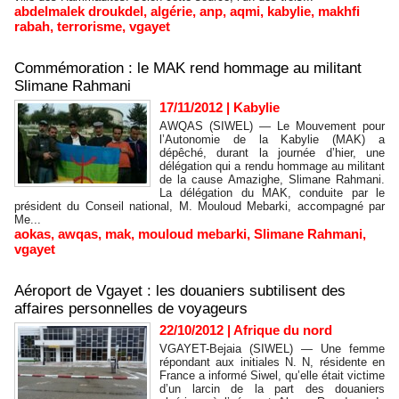
abdelmalek droukdel
,
algérie
,
anp
,
aqmi
,
kabylie
,
makhfi
rabah
,
terrorisme
,
vgayet
Commémoration : le MAK rend hommage au militant
Slimane Rahmani
17/11/2012
|
Kabylie
AWQAS (SIWEL) — Le Mouvement pour
l’Autonomie de la Kabylie (MAK) a
dépêché, durant la journée d’hier, une
délégation qui a rendu hommage au militant
de la cause Amazighe, Slimane Rahmani.
La délégation du MAK, conduite par le
président du Conseil national, M. Mouloud Mebarki, accompagné par
Me...
aokas
,
awqas
,
mak
,
mouloud mebarki
,
Slimane Rahmani
,
vgayet
Aéroport de Vgayet : les douaniers subtilisent des
affaires personnelles de voyageurs
22/10/2012
|
Afrique du nord
VGAYET-Bejaia (SIWEL) — Une femme
répondant aux initiales N. N, résidente en
France a informé Siwel, qu’elle était victime
d’un larcin de la part des douaniers