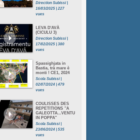
Direction Subissi |
16/03/2025 | 227
vues
LEVA D'AVÀ
(CICULU 3)
Direction Subissi |
17/02/2025 | 380
vues
Spassighjata in
Bastia, trà mare è
monti ! CE1, 2024
Scola Subissi |
02/07/2024 | 479
vues
COULISSES DES
REPETITIONS "A
GALEOTTA...VENTU
IN POPPA"
Scola Subissi |
23/06/2024 | 535
vues