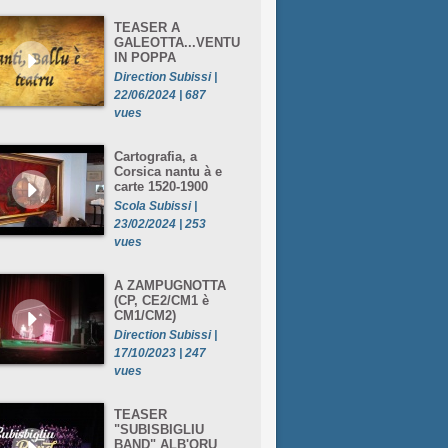
TEASER A
GALEOTTA...VENTU
IN POPPA
Direction Subissi |
22/06/2024 | 687
vues
Cartografia, a
Corsica nantu à e
carte 1520-1900
Scola Subissi |
23/02/2024 | 253
vues
A ZAMPUGNOTTA
(CP, CE2/CM1 è
CM1/CM2)
Direction Subissi |
17/10/2023 | 247
vues
TEASER
"SUBISBIGLIU
BAND" ALB'ORU