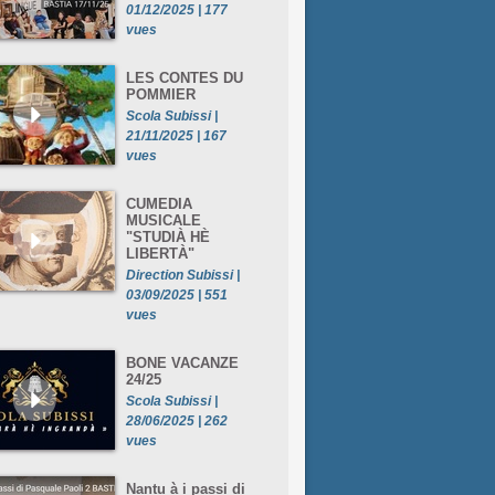
01/12/2025 | 177
vues
LES CONTES DU
POMMIER
Scola Subissi |
21/11/2025 | 167
vues
CUMEDIA
MUSICALE
"STUDIÀ HÈ
LIBERTÀ"
Direction Subissi |
03/09/2025 | 551
vues
BONE VACANZE
24/25
Scola Subissi |
28/06/2025 | 262
vues
Nantu à i passi di