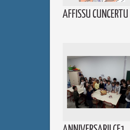
AFFISSU CUNCERTU
ANNIVERSARII CE1