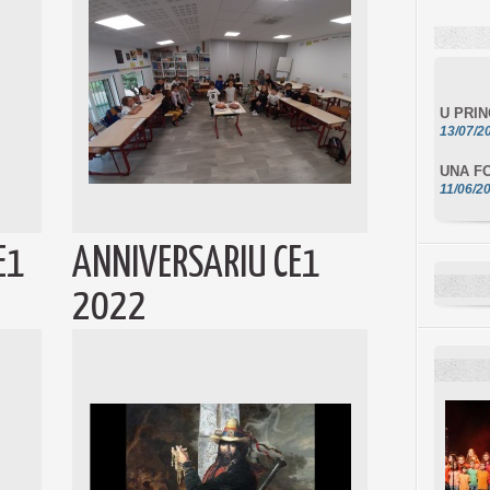
U PRI
13/07/2
UNA FO
11/06/2
DA SCI
10/06/2
E1
ANNIVERSARIU CE1
L'ESSE
10/06/2
2022
E STEL
10/06/2