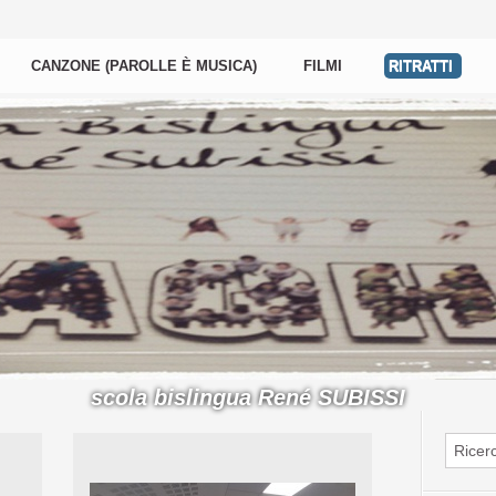
CANZONE (PAROLLE È MUSICA)
FILMI
RITRATTI
scola bislingua René SUBISSI