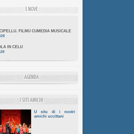
E NOVE
NCIPELLU. FILMU CUMEDIA MUSICALE
026
LA IN CELU
026
MULÌ
026
NZIALE CHÌ GHJÈ
026
AGENDA
LE DI BASTIA
026
I SITI AMICHI
U situ di i nostri
amichi uccittani